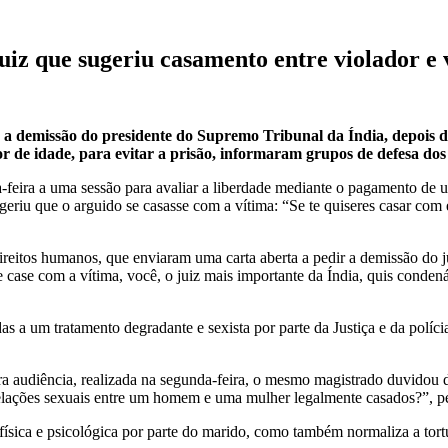
uiz que sugeriu casamento entre violador e 
a, a demissão do presidente do Supremo Tribunal da Índia, depois
or de idade, para evitar a prisão, informaram grupos de defesa dos
-feira a uma sessão para avaliar a liberdade mediante o pagamento de 
ugeriu que o arguido se casasse com a vítima: “Se te quiseres casar com
reitos humanos, que enviaram uma carta aberta a pedir a demissão do ju
e case com a vítima, você, o juiz mais importante da Índia, quis conden
s a um tratamento degradante e sexista por parte da Justiça e da políc
a audiência, realizada na segunda-feira, o mesmo magistrado duvidou 
elações sexuais entre um homem e uma mulher legalmente casados?”, pe
 física e psicológica por parte do marido, como também normaliza a to