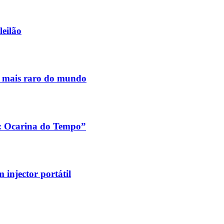
leilão
s mais raro do mundo
a: Ocarina do Tempo”
injector portátil