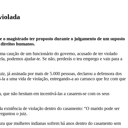
violada
 de o magistrado ter proposto durante o julgamento de um suposto
 direitos humanos.
uma caução de um funcionário do governo, acusado de ter violado
 ela, podemos ajudar-te. Se não, perderás o teu emprego e vais para a
iz, já assinada por mais de 5.000 pessoas, declarou a defensora dos
á-la a uma vida de violação, entregando-a ao carrasco que fez com que
ia, que não hesitam em incentivá-las a casarem-se com os seus
da existência de violação dentro do casamento: “O marido pode ser
rguntou o juiz.
rtura que mulheres indianas sofrem há anos dentro do casamento sem