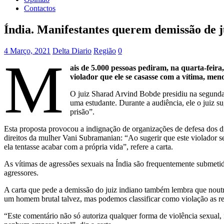
Contactos
Índia. Manifestantes querem demissão de j
4 Março, 2021
Delta Diario
Região
0
M
ais de 5.000 pessoas pediram, na quarta-feir
violador que ele se casasse com a vítima, men
O juiz Sharad Arvind Bobde presidiu na segunda
uma estudante. Durante a audiência, ele o juiz s
prisão”.
Esta proposta provocou a indignação de organizações de defesa dos di
direitos da mulher Vani Subramanian: “Ao sugerir que este violador s
ela tentasse acabar com a própria vida”, refere a carta.
As vítimas de agressões sexuais na Índia são frequentemente submetida
agressores.
A carta que pede a demissão do juiz indiano também lembra que noutr
um homem brutal talvez, mas podemos classificar como violação as r
“Este comentário não só autoriza qualquer forma de violência sexual,