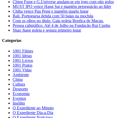
Ching Fung e G.Universe anulam-se em jogo com oito golos
MUST IPO vence Hang Sai e mantém perseguição ao líder
Chiba vence Pau Peng e mantém quarto lugar
Bali. Portuguesa detida com 50 balas na mochila
Com os olhos no título. Gala goleia Benfica de Macau.
Pessoa caligráfico. Até 4 de Julho na Fundação Rui Cunha
Shao Jiang goleia e segura primeiro lugar
Categorias
1001 Filmes
1001 Ideias
1001 Livros
1001 Pratos
1001 Vidas
Ambiente
China
Cultura
Desporto
Economia
Eventos
Insólito
O Expediente ao Minuto
O Expediente Dia-a-Dia
O Expediente Noticioso