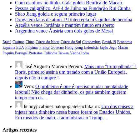
Com os olhos no título. Gala goleia Benfica de Macau.
Pessoa caligráfico. Até 4 de Julho na Fundação Rui Cunha
Shao Jiang goleia e segura primeiro lugar
Droga em latas de atum. PJ intercepta três quilos de heroína
Argélia vence Jordânia e mantém futuro em aberto
Argentina vence Áustria com dois golos de Messi
Brasil
Casinos
China
Coreia do Norte
Coreia do Sul
Coronavírus
Covid-19
Economia
Espanha
EUA
Filipinas
França
Governo
Hong Kong
Indonésia
Japão
Jogo
Macau
Pequim
Portugal
Protestos
Tailândia
Taiwan
Vacina
Índia
José Augusto Moreira Pereira:
Mais uma "trumpalhada" !
Boris, primeiro assina um tratado com a União Europeia,
depois não o cumpre !
Vera:
O problema é que é preciso mudar mentalidade
laboral! Não chega dar dinheiro, os pais também querem
tempo com os…
lichnyj-cabinet-nalogoplatelshchika.ru:
Um dos paises a
injetar mais dinheiro nessa busca foram os Estados Unidos.
Em meados de maio, a administracao Trump…
Artigos recentes