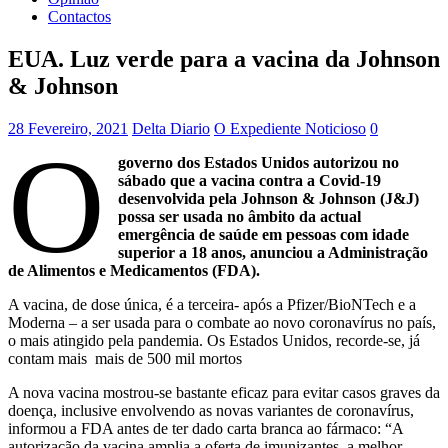
Contactos
EUA. Luz verde para a vacina da Johnson
& Johnson
28 Fevereiro, 2021
Delta Diario
O Expediente Noticioso
0
O
governo dos Estados Unidos autorizou no
sábado que a vacina contra a Covid-19
desenvolvida pela Johnson & Johnson (J&J)
possa ser usada no âmbito da actual
emergência de saúde em pessoas com idade
superior a 18 anos, anunciou a Administração
de Alimentos e Medicamentos (FDA).
A vacina, de dose única, é a terceira- após a Pfizer/BioNTech e a
Moderna – a ser usada para o combate ao novo coronavírus no país,
o mais atingido pela pandemia. Os Estados Unidos, recorde-se, já
contam mais mais de 500 mil mortos
A nova vacina mostrou-se bastante eficaz para evitar casos graves da
doença, inclusive envolvendo as novas variantes de coronavírus,
informou a FDA antes de ter dado carta branca ao fármaco: “A
autorização da vacina amplia a oferta de imunizantes, a melhor