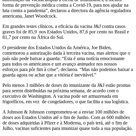
forma de prevenção médica contra a Covid-19, para nos ajudar na
luta contra a pandemia”, declarou a directora da agência reguladora
americana, Janet Woodcock.
Em grandes testes clínicos, a eficácia da vacina J&J contra casos
graves foi de 85,9 nos Estados Unidos, 87,6 por cento no Brasil e
81,7 por cento na África do Sul.
O presidente dos Estados Unidos da América, Joe Biden,
comemorou a autorização dada à terceira vacina, mas alertou que o
país não pode baixar a guarda: “Esta é uma notícia emocionante
para todos os americanos e um avanço animador nos nossos
esforços para pôr fim à crise”, declarou. “Mas não podemos baixar a
guarda agora ou achar que a vitória é inevitável.”
Pelo menos 3 milhões de doses do imunizante da J&J estão prontas
para serem distribuídas na próxima semana, de acordo com o
executivo de Washington. A vacina pode ser armazenada em
frigoríficos, em vez de congeladores, o que facilita a sua logística.
A Johnson & Johnson comprometeu-se a enviar 100 milhões de
doses aos Estados Unidos até o fim de Junho. Com as 600 milhões
de doses adquiridas à Pfizer e à Moderna, o país terá, até o fim de
Julho, vacinas suficientes para imunizar quase toda a sua população.