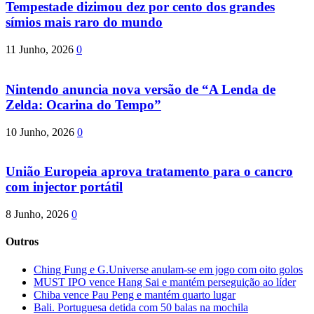
Tempestade dizimou dez por cento dos grandes
símios mais raro do mundo
11 Junho, 2026
0
Nintendo anuncia nova versão de “A Lenda de
Zelda: Ocarina do Tempo”
10 Junho, 2026
0
União Europeia aprova tratamento para o cancro
com injector portátil
8 Junho, 2026
0
Outros
Ching Fung e G.Universe anulam-se em jogo com oito golos
MUST IPO vence Hang Sai e mantém perseguição ao líder
Chiba vence Pau Peng e mantém quarto lugar
Bali. Portuguesa detida com 50 balas na mochila