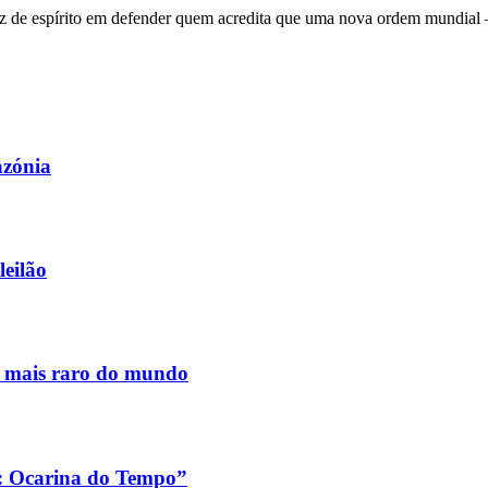
 de espírito em defender quem acredita que uma nova ordem mundial – q
azónia
leilão
s mais raro do mundo
a: Ocarina do Tempo”