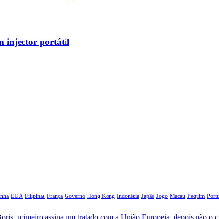
injector portátil
anha
EUA
Filipinas
França
Governo
Hong Kong
Indonésia
Japão
Jogo
Macau
Pequim
Portu
oris, primeiro assina um tratado com a União Europeia, depois não o 