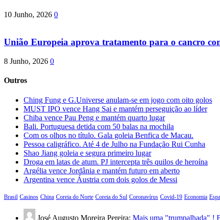
10 Junho, 2026
0
União Europeia aprova tratamento para o cancro com 
8 Junho, 2026
0
Outros
Ching Fung e G.Universe anulam-se em jogo com oito golos
MUST IPO vence Hang Sai e mantém perseguição ao líder
Chiba vence Pau Peng e mantém quarto lugar
Bali. Portuguesa detida com 50 balas na mochila
Com os olhos no título. Gala goleia Benfica de Macau.
Pessoa caligráfico. Até 4 de Julho na Fundação Rui Cunha
Shao Jiang goleia e segura primeiro lugar
Droga em latas de atum. PJ intercepta três quilos de heroína
Argélia vence Jordânia e mantém futuro em aberto
Argentina vence Áustria com dois golos de Messi
Brasil
Casinos
China
Coreia do Norte
Coreia do Sul
Coronavírus
Covid-19
Economia
Esp
José Augusto Moreira Pereira:
Mais uma "trumpalhada" ! B