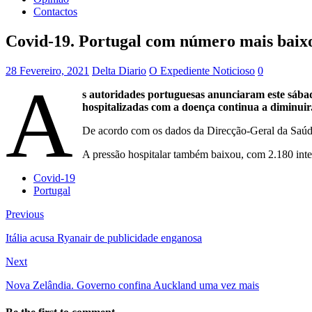
Contactos
Covid-19. Portugal com número mais baix
28 Fevereiro, 2021
Delta Diario
O Expediente Noticioso
0
A
s autoridades portuguesas anunciaram este sába
hospitalizadas com a doença continua a diminuir
De acordo com os dados da Direcção-Geral da Saúde 
A pressão hospitalar também baixou, com 2.180 inter
Covid-19
Portugal
Previous
Itália acusa Ryanair de publicidade enganosa
Next
Nova Zelândia. Governo confina Auckland uma vez mais