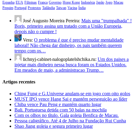
Espanha
EUA
Filipinas
França
Governo
Hong Kong
Indonésia
Japão
Jogo
Macau
Pequim
Portugal
Protestos
Tailândia
Taiwan
Vacina
Índia
José Augusto Moreira Pereira:
Mais uma "trumpalhada" !
Boris, primeiro assina um tratado com a União Europeia,
depois não o cumpre !
Vera:
O problema é que é preciso mudar mentalidade
laboral! Não chega dar dinheiro, os pais também querem
tempo com os…
lichnyj-cabinet-nalogoplatelshchika.ru:
Um dos paises a
injetar mais dinheiro nessa busca foram os Estados Unidos.
Em meados de maio, a administracao Trump…
Artigos recentes
Ching Fung e G.Universe anulam-se em jogo com oito golos
MUST IPO vence Hang Sai e mantém perseguição ao líder
Chiba vence Pau Peng e mantém quarto lugar
Bali. Portuguesa detida com 50 balas na mochila
Com os olhos no título. Gala goleia Benfica de Macau.
Pessoa caligráfico. Até 4 de Julho na Fundação Rui Cunha
Shao Jiang goleia e segura primeiro lugar