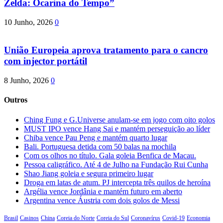
Zelda: Ocarina do Tempo”
10 Junho, 2026
0
União Europeia aprova tratamento para o cancro
com injector portátil
8 Junho, 2026
0
Outros
Ching Fung e G.Universe anulam-se em jogo com oito golos
MUST IPO vence Hang Sai e mantém perseguição ao líder
Chiba vence Pau Peng e mantém quarto lugar
Bali. Portuguesa detida com 50 balas na mochila
Com os olhos no título. Gala goleia Benfica de Macau.
Pessoa caligráfico. Até 4 de Julho na Fundação Rui Cunha
Shao Jiang goleia e segura primeiro lugar
Droga em latas de atum. PJ intercepta três quilos de heroína
Argélia vence Jordânia e mantém futuro em aberto
Argentina vence Áustria com dois golos de Messi
Brasil
Casinos
China
Coreia do Norte
Coreia do Sul
Coronavírus
Covid-19
Economia