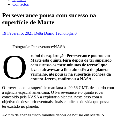
Contactos
Perseverance pousa com sucesso na
superfície de Marte
19 Fevereiro, 2021
Delta Diario
Tecnologia
0
Fotografia: Perseverance/NASA;
O
robot de exploração Perseverance pousou em
Marte esta quinta-feira depois de ter superado
com sucesso os “sete minutos de terror” que
leva a atravessar a fina atmosfera do planeta
vermelho, até pousar na superfície rochosa da
cratera Jezero, confirmou a NASA.
O ‘rover’ tocou a superfície marciana às 20:56 GMT, de acordo com
a agência espacial americana. O Perseverance é o quinto rover
concebido pela NASA a explorar o planeta, neste caso com o
objetivo de descobrir eventuais sinais e indícios de vida que possa
ter existido no planeta.
Ao fim de apenas cinco minutos depois de pousar em Marte, o