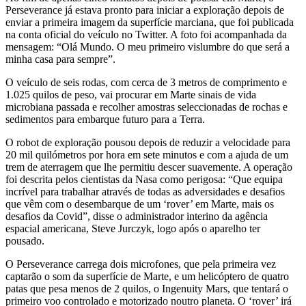
Perseverance já estava pronto para iniciar a exploração depois de
enviar a primeira imagem da superfície marciana, que foi publicada
na conta oficial do veículo no Twitter. A foto foi acompanhada da
mensagem: “Olá Mundo. O meu primeiro vislumbre do que será a
minha casa para sempre”.
O veículo de seis rodas, com cerca de 3 metros de comprimento e
1.025 quilos de peso, vai procurar em Marte sinais de vida
microbiana passada e recolher amostras seleccionadas de rochas e
sedimentos para embarque futuro para a Terra.
O robot de exploração pousou depois de reduzir a velocidade para
20 mil quilómetros por hora em sete minutos e com a ajuda de um
trem de aterragem que lhe permitiu descer suavemente. A operação
foi descrita pelos cientistas da Nasa como perigosa: “Que equipa
incrível para trabalhar através de todas as adversidades e desafios
que vêm com o desembarque de um ‘rover’ em Marte, mais os
desafios da Covid”, disse o administrador interino da agência
espacial americana, Steve Jurczyk, logo após o aparelho ter
pousado.
O Perseverance carrega dois microfones, que pela primeira vez
captarão o som da superfície de Marte, e um helicóptero de quatro
patas que pesa menos de 2 quilos, o Ingenuity Mars, que tentará o
primeiro voo controlado e motorizado noutro planeta. O ‘rover’ irá