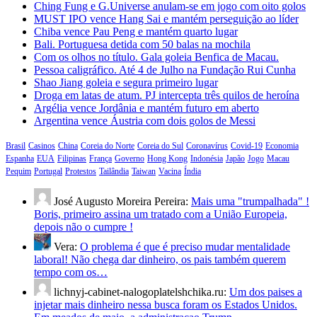
Ching Fung e G.Universe anulam-se em jogo com oito golos
MUST IPO vence Hang Sai e mantém perseguição ao líder
Chiba vence Pau Peng e mantém quarto lugar
Bali. Portuguesa detida com 50 balas na mochila
Com os olhos no título. Gala goleia Benfica de Macau.
Pessoa caligráfico. Até 4 de Julho na Fundação Rui Cunha
Shao Jiang goleia e segura primeiro lugar
Droga em latas de atum. PJ intercepta três quilos de heroína
Argélia vence Jordânia e mantém futuro em aberto
Argentina vence Áustria com dois golos de Messi
Brasil
Casinos
China
Coreia do Norte
Coreia do Sul
Coronavírus
Covid-19
Economia
Espanha
EUA
Filipinas
França
Governo
Hong Kong
Indonésia
Japão
Jogo
Macau
Pequim
Portugal
Protestos
Tailândia
Taiwan
Vacina
Índia
José Augusto Moreira Pereira:
Mais uma "trumpalhada" !
Boris, primeiro assina um tratado com a União Europeia,
depois não o cumpre !
Vera:
O problema é que é preciso mudar mentalidade
laboral! Não chega dar dinheiro, os pais também querem
tempo com os…
lichnyj-cabinet-nalogoplatelshchika.ru:
Um dos paises a
injetar mais dinheiro nessa busca foram os Estados Unidos.