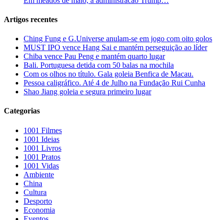
Em meados de maio, a administracao Trump…
Artigos recentes
Ching Fung e G.Universe anulam-se em jogo com oito golos
MUST IPO vence Hang Sai e mantém perseguição ao líder
Chiba vence Pau Peng e mantém quarto lugar
Bali. Portuguesa detida com 50 balas na mochila
Com os olhos no título. Gala goleia Benfica de Macau.
Pessoa caligráfico. Até 4 de Julho na Fundação Rui Cunha
Shao Jiang goleia e segura primeiro lugar
Categorias
1001 Filmes
1001 Ideias
1001 Livros
1001 Pratos
1001 Vidas
Ambiente
China
Cultura
Desporto
Economia
Eventos