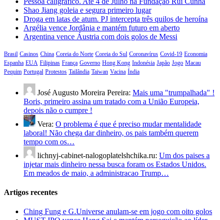
Pessoa caligráfico. Até 4 de Julho na Fundação Rui Cunha
Shao Jiang goleia e segura primeiro lugar
Droga em latas de atum. PJ intercepta três quilos de heroína
Argélia vence Jordânia e mantém futuro em aberto
Argentina vence Áustria com dois golos de Messi
Brasil
Casinos
China
Coreia do Norte
Coreia do Sul
Coronavírus
Covid-19
Economia
Espanha
EUA
Filipinas
França
Governo
Hong Kong
Indonésia
Japão
Jogo
Macau
Pequim
Portugal
Protestos
Tailândia
Taiwan
Vacina
Índia
José Augusto Moreira Pereira:
Mais uma "trumpalhada" !
Boris, primeiro assina um tratado com a União Europeia,
depois não o cumpre !
Vera:
O problema é que é preciso mudar mentalidade
laboral! Não chega dar dinheiro, os pais também querem
tempo com os…
lichnyj-cabinet-nalogoplatelshchika.ru:
Um dos paises a
injetar mais dinheiro nessa busca foram os Estados Unidos.
Em meados de maio, a administracao Trump…
Artigos recentes
Ching Fung e G.Universe anulam-se em jogo com oito golos