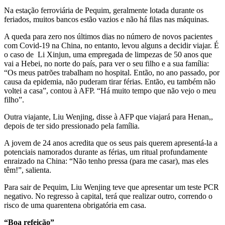
Na estação ferroviária de Pequim, geralmente lotada durante os
feriados, muitos bancos estão vazios e não há filas nas máquinas.
A queda para zero nos últimos dias no número de novos pacientes
com Covid-19 na China, no entanto, levou alguns a decidir viajar. É
o caso de Li Xinjun, uma empregada de limpezas de 50 anos que
vai a Hebei, no norte do país, para ver o seu filho e a sua família:
“Os meus patrões trabalham no hospital. Então, no ano passado, por
causa da epidemia, não puderam tirar férias. Então, eu também não
voltei a casa”, contou à AFP. “Há muito tempo que não vejo o meu
filho”.
Outra viajante, Liu Wenjing, disse à AFP que viajará para Henan,,
depois de ter sido pressionado pela família.
A jovem de 24 anos acredita que os seus pais querem apresentá-la a
potenciais namorados durante as férias, um ritual profundamente
enraizado na China: “Não tenho pressa (para me casar), mas eles
têm!”, salienta.
Para sair de Pequim, Liu Wenjing teve que apresentar um teste PCR
negativo. No regresso à capital, terá que realizar outro, correndo o
risco de uma quarentena obrigatória em casa.
“Boa refeição”