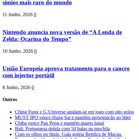
símios mais raro do mundo
11 Junho, 2026
0
Nintendo anuncia nova versão de “A Lenda de
Zelda: Ocarina do Tempo”
10 Junho, 2026
0
União Europeia aprova tratamento para o cancro
com injector portátil
8 Junho, 2026
0
Outros
Ching Fung e G.Universe anulam-se em jogo com oito golos
MUST IPO vence Hang Sai e mantém perseguição ao líder
Chiba vence Pau Peng e mantém quarto lugar
Bali. Portuguesa detida com 50 balas na mochila
Com os olhos no título. Gala goleia Benfica de Macau.