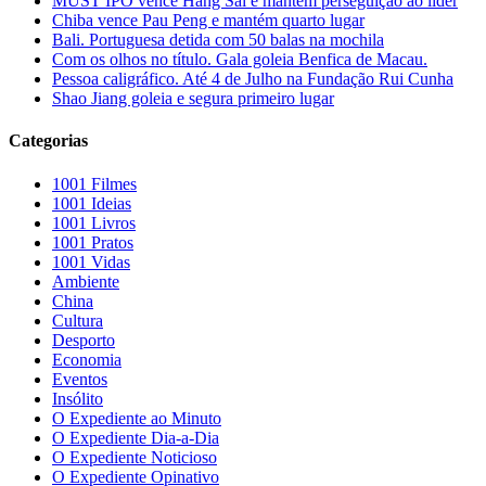
MUST IPO vence Hang Sai e mantém perseguição ao líder
Chiba vence Pau Peng e mantém quarto lugar
Bali. Portuguesa detida com 50 balas na mochila
Com os olhos no título. Gala goleia Benfica de Macau.
Pessoa caligráfico. Até 4 de Julho na Fundação Rui Cunha
Shao Jiang goleia e segura primeiro lugar
Categorias
1001 Filmes
1001 Ideias
1001 Livros
1001 Pratos
1001 Vidas
Ambiente
China
Cultura
Desporto
Economia
Eventos
Insólito
O Expediente ao Minuto
O Expediente Dia-a-Dia
O Expediente Noticioso
O Expediente Opinativo