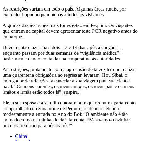
As restrições variam em todo o país. Algumas áreas rurais, por
exemplo, impõem quarentenas a todos os visitantes.
Algumas das restrições mais fortes estão em Pequim. Os viajantes
que entram na capital devem apresentar teste PCR negativo antes do
embarque.
Devem então fazer mais dois – 7 e 14 dias após a chegada -,
enquanto passam por duas semanas de “vigilância médica” –
basicamente dando conta da sua temperatura às autoridades.
As restrições, juntamente com a apreensão de talvez ter que realizar
uma quarentena obrigatória ao regressar, levaram Hou Sibai, o
entregador de refeições, a cancelar a sua viagem para sua cidade
natal: “Os meus parentes, os meus amigos, os meus pais e os meus
irmãos e irmãs estão todos lá”, suspira.
Ele, a sua esposa e a sua filha moram num quarto num apartamento
compartilhado na zona norte de Pequim, onde irão celebrar
modestamente a entrada no Ano do Boi: “O ambiente não é tão
animado como na minha aldeia”, lamenta. “Mas vamos cozinhar
uma boa refeição para nós os três!”
China