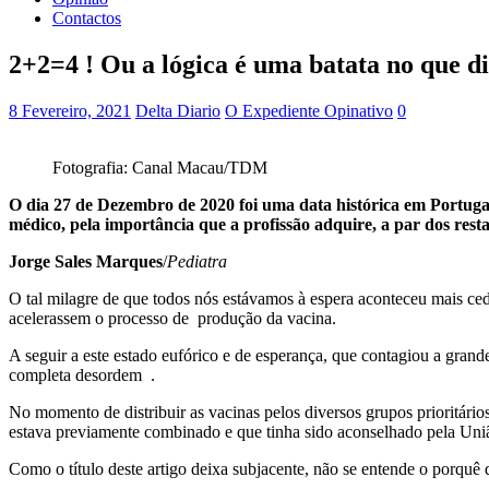
Contactos
2+2=4 ! Ou a lógica é uma batata no que di
8 Fevereiro, 2021
Delta Diario
O Expediente Opinativo
0
Fotografia: Canal Macau/TDM
O dia 27 de Dezembro de 2020 foi uma data histórica em Portugal
médico, pela importância que a profissão adquire, a par dos rest
Jorge Sales Marques
/
Pediatra
O tal milagre de que todos nós estávamos à espera aconteceu mais ced
acelerassem o processo de produção da vacina.
A seguir a este estado eufórico e de esperança, que contagiou a grand
completa desordem .
No momento de distribuir as vacinas pelos diversos grupos prioritário
estava previamente combinado e que tinha sido aconselhado pela Un
Como o título deste artigo deixa subjacente, não se entende o porquê 