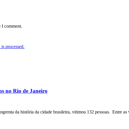
e I comment.
is processed.
os no Rio de Janeiro
angrenta da história da cidade brasileira, vitimou 132 pessoas. Entre as 