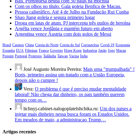
Bali. Portuguesa detida com 50 balas na mochila
Com os olhos no título. Gala goleia Benfica de Macau.
Pessoa caligráfico. Até 4 de Julho na Fundação Rui Cunha
Shao Jiang goleia e segura primeiro lugar
Droga em latas de atum. PJ intercepta três quilos de heroína
Argélia vence Jordânia e mantém futuro em aberto
Argentina vence Áustria com dois golos de Messi
Brasil
Casinos
China
Coreia do Norte
Coreia do Sul
Coronavírus
Covid-19
Economia
Espanha
EUA
Filipinas
França
Governo
Hong Kong
Indonésia
Japão
Jogo
Macau
Pequim
Portugal
Protestos
Tailândia
Taiwan
Vacina
Índia
José Augusto Moreira Pereira:
Mais uma "trumpalhada" !
Boris, primeiro assina um tratado com a União Europeia,
depois não o cumpre !
Vera:
O problema é que é preciso mudar mentalidade
laboral! Não chega dar dinheiro, os pais também querem
tempo com os…
lichnyj-cabinet-nalogoplatelshchika.ru:
Um dos paises a
injetar mais dinheiro nessa busca foram os Estados Unidos.
Em meados de maio, a administracao Trump…
Artigos recentes