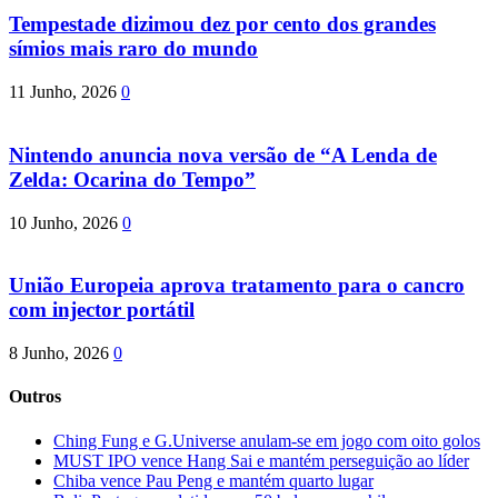
Tempestade dizimou dez por cento dos grandes
símios mais raro do mundo
11 Junho, 2026
0
Nintendo anuncia nova versão de “A Lenda de
Zelda: Ocarina do Tempo”
10 Junho, 2026
0
União Europeia aprova tratamento para o cancro
com injector portátil
8 Junho, 2026
0
Outros
Ching Fung e G.Universe anulam-se em jogo com oito golos
MUST IPO vence Hang Sai e mantém perseguição ao líder
Chiba vence Pau Peng e mantém quarto lugar