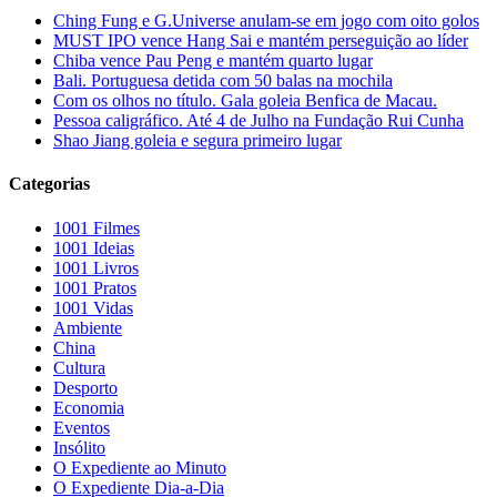
Ching Fung e G.Universe anulam-se em jogo com oito golos
MUST IPO vence Hang Sai e mantém perseguição ao líder
Chiba vence Pau Peng e mantém quarto lugar
Bali. Portuguesa detida com 50 balas na mochila
Com os olhos no título. Gala goleia Benfica de Macau.
Pessoa caligráfico. Até 4 de Julho na Fundação Rui Cunha
Shao Jiang goleia e segura primeiro lugar
Categorias
1001 Filmes
1001 Ideias
1001 Livros
1001 Pratos
1001 Vidas
Ambiente
China
Cultura
Desporto
Economia
Eventos
Insólito
O Expediente ao Minuto
O Expediente Dia-a-Dia