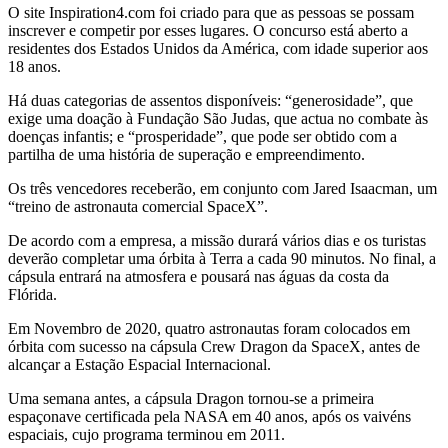
O site Inspiration4.com foi criado para que as pessoas se possam
inscrever e competir por esses lugares. O concurso está aberto a
residentes dos Estados Unidos da América, com idade superior aos
18 anos.
Há duas categorias de assentos disponíveis: “generosidade”, que
exige uma doação à Fundação São Judas, que actua no combate às
doenças infantis; e “prosperidade”, que pode ser obtido com a
partilha de uma história de superação e empreendimento.
Os três vencedores receberão, em conjunto com Jared Isaacman, um
“treino de astronauta comercial SpaceX”.
De acordo com a empresa, a missão durará vários dias e os turistas
deverão completar uma órbita à Terra a cada 90 minutos. No final, a
cápsula entrará na atmosfera e pousará nas águas da costa da
Flórida.
Em Novembro de 2020, quatro astronautas foram colocados em
órbita com sucesso na cápsula Crew Dragon da SpaceX, antes de
alcançar a Estação Espacial Internacional.
Uma semana antes, a cápsula Dragon tornou-se a primeira
espaçonave certificada pela NASA em 40 anos, após os vaivéns
espaciais, cujo programa terminou em 2011.