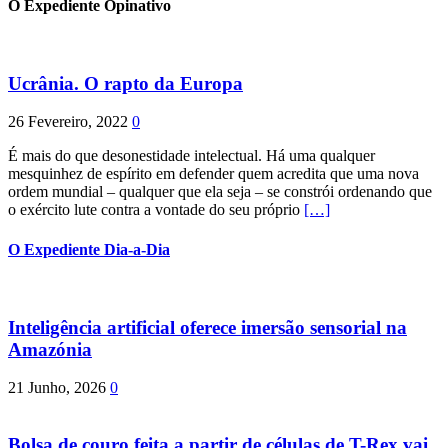
O Expediente Opinativo
Ucrânia. O rapto da Europa
26 Fevereiro, 2022
0
É mais do que desonestidade intelectual. Há uma qualquer
mesquinhez de espírito em defender quem acredita que uma nova
ordem mundial – qualquer que ela seja – se constrói ordenando que
o exército lute contra a vontade do seu próprio
[…]
O Expediente Dia-a-Dia
Inteligência artificial oferece imersão sensorial na
Amazónia
21 Junho, 2026
0
Bolsa de couro feita a partir de células de T-Rex vai