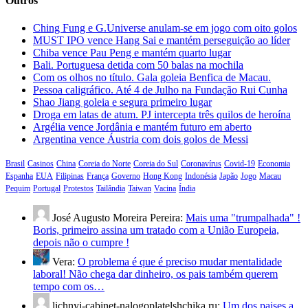
Outros
Ching Fung e G.Universe anulam-se em jogo com oito golos
MUST IPO vence Hang Sai e mantém perseguição ao líder
Chiba vence Pau Peng e mantém quarto lugar
Bali. Portuguesa detida com 50 balas na mochila
Com os olhos no título. Gala goleia Benfica de Macau.
Pessoa caligráfico. Até 4 de Julho na Fundação Rui Cunha
Shao Jiang goleia e segura primeiro lugar
Droga em latas de atum. PJ intercepta três quilos de heroína
Argélia vence Jordânia e mantém futuro em aberto
Argentina vence Áustria com dois golos de Messi
Brasil
Casinos
China
Coreia do Norte
Coreia do Sul
Coronavírus
Covid-19
Economia
Espanha
EUA
Filipinas
França
Governo
Hong Kong
Indonésia
Japão
Jogo
Macau
Pequim
Portugal
Protestos
Tailândia
Taiwan
Vacina
Índia
José Augusto Moreira Pereira:
Mais uma "trumpalhada" !
Boris, primeiro assina um tratado com a União Europeia,
depois não o cumpre !
Vera:
O problema é que é preciso mudar mentalidade
laboral! Não chega dar dinheiro, os pais também querem
tempo com os…
lichnyj-cabinet-nalogoplatelshchika.ru:
Um dos paises a