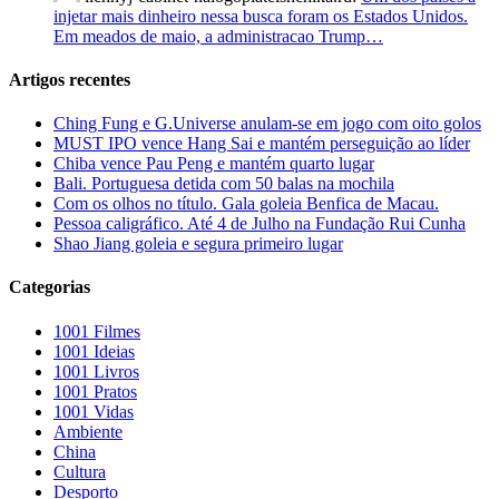
injetar mais dinheiro nessa busca foram os Estados Unidos.
Em meados de maio, a administracao Trump…
Artigos recentes
Ching Fung e G.Universe anulam-se em jogo com oito golos
MUST IPO vence Hang Sai e mantém perseguição ao líder
Chiba vence Pau Peng e mantém quarto lugar
Bali. Portuguesa detida com 50 balas na mochila
Com os olhos no título. Gala goleia Benfica de Macau.
Pessoa caligráfico. Até 4 de Julho na Fundação Rui Cunha
Shao Jiang goleia e segura primeiro lugar
Categorias
1001 Filmes
1001 Ideias
1001 Livros
1001 Pratos
1001 Vidas
Ambiente
China
Cultura
Desporto