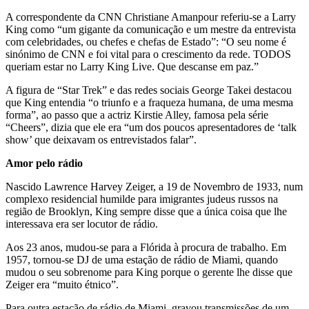
A correspondente da CNN Christiane Amanpour referiu-se a Larry
King como “um gigante da comunicação e um mestre da entrevista
com celebridades, ou chefes e chefas de Estado”: “O seu nome é
sinónimo de CNN e foi vital para o crescimento da rede. TODOS
queriam estar no Larry King Live. Que descanse em paz.”
A figura de “Star Trek” e das redes sociais George Takei destacou
que King entendia “o triunfo e a fraqueza humana, de uma mesma
forma”, ao passo que a actriz Kirstie Alley, famosa pela série
“Cheers”, dizia que ele era “um dos poucos apresentadores de ‘talk
show’ que deixavam os entrevistados falar”.
Amor pelo rádio
Nascido Lawrence Harvey Zeiger, a 19 de Novembro de 1933, num
complexo residencial humilde para imigrantes judeus russos na
região de Brooklyn, King sempre disse que a única coisa que lhe
interessava era ser locutor de rádio.
Aos 23 anos, mudou-se para a Flórida à procura de trabalho. Em
1957, tornou-se DJ de uma estação de rádio de Miami, quando
mudou o seu sobrenome para King porque o gerente lhe disse que
Zeiger era “muito étnico”.
Para outra estação de rádio de Miami, gravou transmissões de um