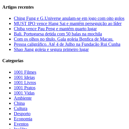
Artigos recentes
Ching Fung e G.Universe anulam-se em jogo com oito golos
MUST IPO vence Hang Sai e mantém perseguição ao líder
Chiba vence Pau Peng e mantém quarto lugar
Bali. Portuguesa detida com 50 balas na mochila
Com os olhos no título. Gala goleia Benfica de Macau.
Pessoa caligráfico. Até 4 de Julho na Fundação Rui Cunha
Shao Jiang goleia e segura primeiro lugar
Categorias
1001 Filmes
1001 Ideias
1001 Livros
1001 Pratos
1001 Vidas
Ambiente
China
Cultura
Desporto
Economia
Eventos