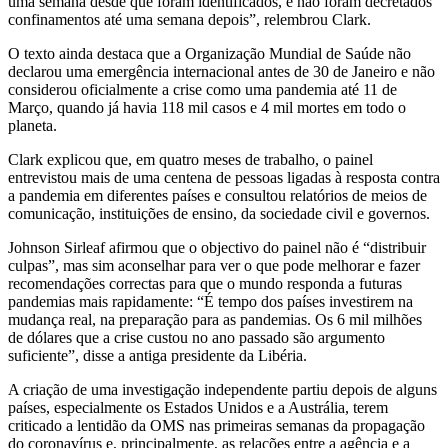
uma semana desde que foram identificados, e não foram decretados
confinamentos até uma semana depois”, relembrou Clark.
O texto ainda destaca que a Organização Mundial de Saúde não
declarou uma emergência internacional antes de 30 de Janeiro e não
considerou oficialmente a crise como uma pandemia até 11 de
Março, quando já havia 118 mil casos e 4 mil mortes em todo o
planeta.
Clark explicou que, em quatro meses de trabalho, o painel
entrevistou mais de uma centena de pessoas ligadas à resposta contra
a pandemia em diferentes países e consultou relatórios de meios de
comunicação, instituições de ensino, da sociedade civil e governos.
Johnson Sirleaf afirmou que o objectivo do painel não é “distribuir
culpas”, mas sim aconselhar para ver o que pode melhorar e fazer
recomendações correctas para que o mundo responda a futuras
pandemias mais rapidamente: “É tempo dos países investirem na
mudança real, na preparação para as pandemias. Os 6 mil milhões
de dólares que a crise custou no ano passado são argumento
suficiente”, disse a antiga presidente da Libéria.
A criação de uma investigação independente partiu depois de alguns
países, especialmente os Estados Unidos e a Austrália, terem
criticado a lentidão da OMS nas primeiras semanas da propagação
do coronavírus e, principalmente, as relações entre a agência e a