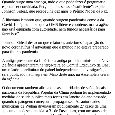
Quando surge uma ameaça, tudo o que pode fazer é perguntar e
esperar ser convidada. Perguntamos se isso é suficiente”, explicou
Johnson Sirleaf, que recebeu há dez anos o Prémio Nobel da Paz.
A liberiana lembrou que, quando surgem pandemias como a da
Covid-19, “procura-se que a OMS lidere e coordene, mas a agência
não está equipada com autoridade, nem fundos necessários para
fazer isso”.
Johnson Sirleaf destacou que relatórios anteriores à aparição do
novo coronavírus já advertiam que o mundo não estava preparado
para futuras pandemias.
A antiga presidente da Libéria e a antiga primeira-ministra da Nova
Zelândia apresentaram na terça-feira ao Comité Executivo da OMS
um relatório preliminar do painel independente de investigação, que
será publicado na íntegra em Maio deste ano, na Assembleia Geral
da agência.
O documento também afirma que as autoridades de saúde locais e
nacionais da República Popular da China podiam ter implementado
medidas de saúde pública mais fortes em Janeiro do ano passado,
quando o patógeno começou a propagar-se: “As autoridades
municipais de Wuhan divulgaram publicamente 27 casos de uma
‘pneumonia desconhecida’ a 31 de Dezembro, com um atraso de