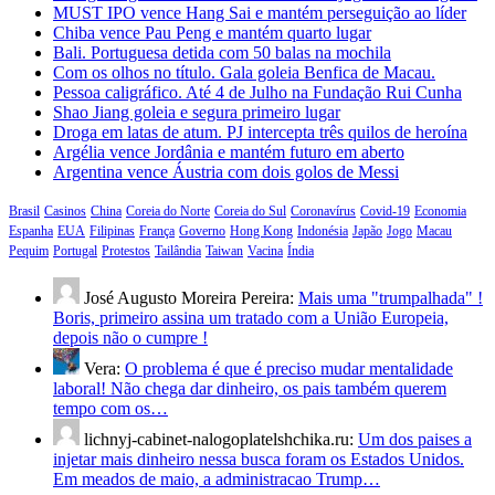
MUST IPO vence Hang Sai e mantém perseguição ao líder
Chiba vence Pau Peng e mantém quarto lugar
Bali. Portuguesa detida com 50 balas na mochila
Com os olhos no título. Gala goleia Benfica de Macau.
Pessoa caligráfico. Até 4 de Julho na Fundação Rui Cunha
Shao Jiang goleia e segura primeiro lugar
Droga em latas de atum. PJ intercepta três quilos de heroína
Argélia vence Jordânia e mantém futuro em aberto
Argentina vence Áustria com dois golos de Messi
Brasil
Casinos
China
Coreia do Norte
Coreia do Sul
Coronavírus
Covid-19
Economia
Espanha
EUA
Filipinas
França
Governo
Hong Kong
Indonésia
Japão
Jogo
Macau
Pequim
Portugal
Protestos
Tailândia
Taiwan
Vacina
Índia
José Augusto Moreira Pereira:
Mais uma "trumpalhada" !
Boris, primeiro assina um tratado com a União Europeia,
depois não o cumpre !
Vera:
O problema é que é preciso mudar mentalidade
laboral! Não chega dar dinheiro, os pais também querem
tempo com os…
lichnyj-cabinet-nalogoplatelshchika.ru:
Um dos paises a
injetar mais dinheiro nessa busca foram os Estados Unidos.
Em meados de maio, a administracao Trump…