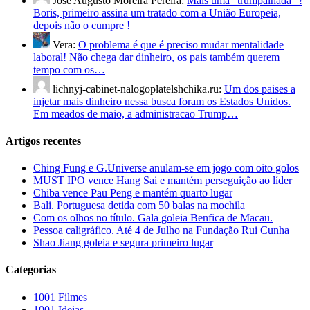
José Augusto Moreira Pereira:
Mais uma "trumpalhada" !
Boris, primeiro assina um tratado com a União Europeia,
depois não o cumpre !
Vera:
O problema é que é preciso mudar mentalidade
laboral! Não chega dar dinheiro, os pais também querem
tempo com os…
lichnyj-cabinet-nalogoplatelshchika.ru:
Um dos paises a
injetar mais dinheiro nessa busca foram os Estados Unidos.
Em meados de maio, a administracao Trump…
Artigos recentes
Ching Fung e G.Universe anulam-se em jogo com oito golos
MUST IPO vence Hang Sai e mantém perseguição ao líder
Chiba vence Pau Peng e mantém quarto lugar
Bali. Portuguesa detida com 50 balas na mochila
Com os olhos no título. Gala goleia Benfica de Macau.
Pessoa caligráfico. Até 4 de Julho na Fundação Rui Cunha
Shao Jiang goleia e segura primeiro lugar
Categorias
1001 Filmes
1001 Ideias