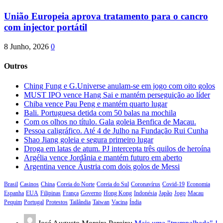
União Europeia aprova tratamento para o cancro
com injector portátil
8 Junho, 2026
0
Outros
Ching Fung e G.Universe anulam-se em jogo com oito golos
MUST IPO vence Hang Sai e mantém perseguição ao líder
Chiba vence Pau Peng e mantém quarto lugar
Bali. Portuguesa detida com 50 balas na mochila
Com os olhos no título. Gala goleia Benfica de Macau.
Pessoa caligráfico. Até 4 de Julho na Fundação Rui Cunha
Shao Jiang goleia e segura primeiro lugar
Droga em latas de atum. PJ intercepta três quilos de heroína
Argélia vence Jordânia e mantém futuro em aberto
Argentina vence Áustria com dois golos de Messi
Brasil
Casinos
China
Coreia do Norte
Coreia do Sul
Coronavírus
Covid-19
Economia
Espanha
EUA
Filipinas
França
Governo
Hong Kong
Indonésia
Japão
Jogo
Macau
Pequim
Portugal
Protestos
Tailândia
Taiwan
Vacina
Índia