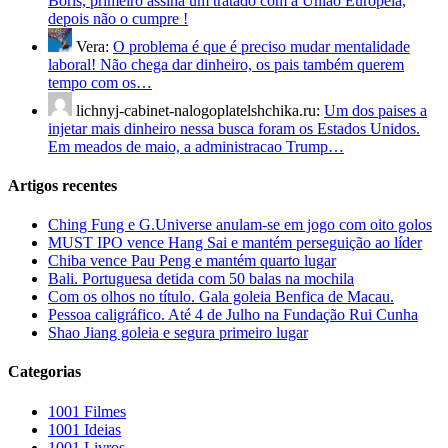
Boris, primeiro assina um tratado com a União Europeia,
depois não o cumpre !
Vera:
O problema é que é preciso mudar mentalidade
laboral! Não chega dar dinheiro, os pais também querem
tempo com os…
lichnyj-cabinet-nalogoplatelshchika.ru:
Um dos paises a
injetar mais dinheiro nessa busca foram os Estados Unidos.
Em meados de maio, a administracao Trump…
Artigos recentes
Ching Fung e G.Universe anulam-se em jogo com oito golos
MUST IPO vence Hang Sai e mantém perseguição ao líder
Chiba vence Pau Peng e mantém quarto lugar
Bali. Portuguesa detida com 50 balas na mochila
Com os olhos no título. Gala goleia Benfica de Macau.
Pessoa caligráfico. Até 4 de Julho na Fundação Rui Cunha
Shao Jiang goleia e segura primeiro lugar
Categorias
1001 Filmes
1001 Ideias
1001 Livros