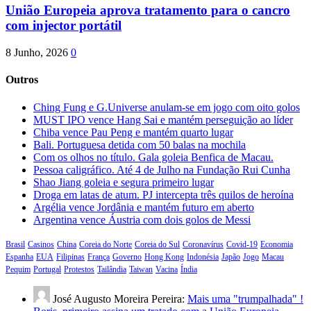
União Europeia aprova tratamento para o cancro
com injector portátil
8 Junho, 2026
0
Outros
Ching Fung e G.Universe anulam-se em jogo com oito golos
MUST IPO vence Hang Sai e mantém perseguição ao líder
Chiba vence Pau Peng e mantém quarto lugar
Bali. Portuguesa detida com 50 balas na mochila
Com os olhos no título. Gala goleia Benfica de Macau.
Pessoa caligráfico. Até 4 de Julho na Fundação Rui Cunha
Shao Jiang goleia e segura primeiro lugar
Droga em latas de atum. PJ intercepta três quilos de heroína
Argélia vence Jordânia e mantém futuro em aberto
Argentina vence Áustria com dois golos de Messi
Brasil
Casinos
China
Coreia do Norte
Coreia do Sul
Coronavírus
Covid-19
Economia
Espanha
EUA
Filipinas
França
Governo
Hong Kong
Indonésia
Japão
Jogo
Macau
Pequim
Portugal
Protestos
Tailândia
Taiwan
Vacina
Índia
José Augusto Moreira Pereira:
Mais uma "trumpalhada" !