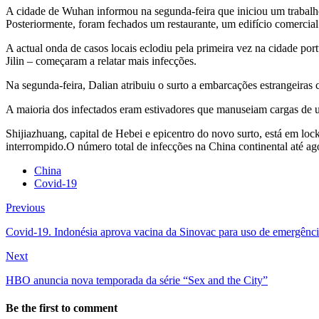
A cidade de Wuhan informou na segunda-feira que iniciou um trabalho
Posteriormente, foram fechados um restaurante, um edifício comercial
A actual onda de casos locais eclodiu pela primeira vez na cidade p
Jilin – começaram a relatar mais infecções.
Na segunda-feira, Dalian atribuiu o surto a embarcações estrangeiras
A maioria dos infectados eram estivadores que manuseiam cargas de um
Shijiazhuang, capital de Hebei e epicentro do novo surto, está em lo
interrompido.O número total de infecções na China continental até a
China
Covid-19
Previous
Covid-19. Indonésia aprova vacina da Sinovac para uso de emergênc
Next
HBO anuncia nova temporada da série “Sex and the City”
Be the first to comment