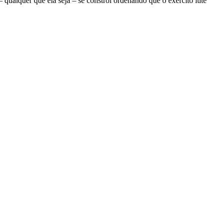
ualquer que ela seja – se constrói ordenando que o exército lute