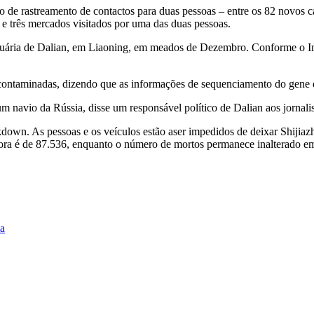
 de rastreamento de contactos para duas pessoas – entre os 82 novos c
 e três mercados visitados por uma das duas pessoas.
ortuária de Dalian, em Liaoning, em meados de Dezembro. Conforme o In
 contaminadas, dizendo que as informações de sequenciamento do gene do
 navio da Rússia, disse um responsável político de Dalian aos jornalis
ckdown. As pessoas e os veículos estão aser impedidos de deixar Shiji
gora é de 87.536, enquanto o número de mortos permanece inalterado e
ia