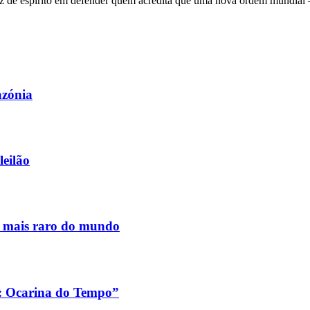
 de espírito em defender quem acredita que uma nova ordem mundial – q
azónia
leilão
s mais raro do mundo
a: Ocarina do Tempo”