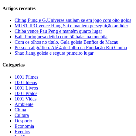
Artigos recentes
Ching Fung e G.Universe anulam-se em jogo com oito golos
MUST IPO vence Hang Sai e mantém perseguição ao líder
Chiba vence Pau Peng e mantém quarto lugar
Bali. Portuguesa detida com 50 balas na mochila
Com os olhos no título. Gala goleia Benfica de Macau.
Pessoa caligráfico. Até 4 de Julho na Fundação Rui Cunha
Shao Jiang goleia e segura primeiro lugar
Categorias
1001 Filmes
1001 Ideias
1001 Livros
1001 Pratos
1001 Vidas
Ambiente
China
Cultura
Desporto
Economia
Eventos