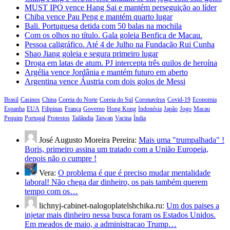
MUST IPO vence Hang Sai e mantém perseguição ao líder
Chiba vence Pau Peng e mantém quarto lugar
Bali. Portuguesa detida com 50 balas na mochila
Com os olhos no título. Gala goleia Benfica de Macau.
Pessoa caligráfico. Até 4 de Julho na Fundação Rui Cunha
Shao Jiang goleia e segura primeiro lugar
Droga em latas de atum. PJ intercepta três quilos de heroína
Argélia vence Jordânia e mantém futuro em aberto
Argentina vence Áustria com dois golos de Messi
Brasil
Casinos
China
Coreia do Norte
Coreia do Sul
Coronavírus
Covid-19
Economia
Espanha
EUA
Filipinas
França
Governo
Hong Kong
Indonésia
Japão
Jogo
Macau
Pequim
Portugal
Protestos
Tailândia
Taiwan
Vacina
Índia
José Augusto Moreira Pereira:
Mais uma "trumpalhada" !
Boris, primeiro assina um tratado com a União Europeia,
depois não o cumpre !
Vera:
O problema é que é preciso mudar mentalidade
laboral! Não chega dar dinheiro, os pais também querem
tempo com os…
lichnyj-cabinet-nalogoplatelshchika.ru:
Um dos paises a
injetar mais dinheiro nessa busca foram os Estados Unidos.
Em meados de maio, a administracao Trump…