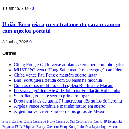
10 Junho, 2026
0
União Europeia aprova tratamento para o cancro
com injector portátil
8 Junho, 2026
0
Outros
Ching Fung e G.Universe anulam-se em jogo com oito golos
MUST IPO vence Hang Sai e mantém perseguição ao líder
Chiba vence Pau Peng e mantém quarto lugar
Bali. Portuguesa detida com 50 balas na mochila
Com os olhos no título. Gala goleia Benfica de Macau.
Pessoa caligráfico. Até 4 de Julho na Fundação Rui Cunha
Shao Jiang goleia e segura primeiro lugar
Droga em latas de atum. PJ intercepta três quilos de heroína
Argélia vence Jordânia e mantém futuro em aberto
Argentina vence Áustria com dois golos de Messi
Brasil
Casinos
China
Coreia do Norte
Coreia do Sul
Coronavírus
Covid-19
Economia
Espanha
EUA
Filipinas
França
Governo
Hong Kong
Indonésia
Japão
Jogo
Macau