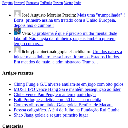
Pequim
Portugal
Protestos
Tailândia
Taiwan
Vacina
Índia
José Augusto Moreira Pereira:
Mais uma "trumpalhada" !
Boris, primeiro assina um tratado com a União Europeia,
depois não o cumpre !
Vera:
O problema é que é preciso mudar mentalidade
laboral! Não chega dar dinheiro, os pais também querem
tempo com os…
lichnyj-cabinet-nalogoplatelshchika.ru:
Um dos paises a
injetar mais dinheiro nessa busca foram os Estados Unidos.
Em meados de maio, a administracao Trump…
Artigos recentes
Ching Fung e G.Universe anulam-se em jogo com oito golos
MUST IPO vence Hang Sai e mantém perseguição ao líder
Chiba vence Pau Peng e mantém quarto lugar
Bali. Portuguesa detida com 50 balas na mochila
Com os olhos no título. Gala goleia Benfica de Macau.
Pessoa caligráfico. Até 4 de Julho na Fundação Rui Cunha
Shao Jiang goleia e segura primeiro lugar
Categorias