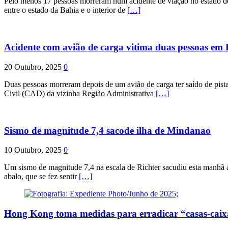
Pelo menos 17 pessoas morreram num acidente de viação no estado de P
entre o estado da Bahia e o interior de
[…]
Acidente com avião de carga vitima duas pessoas e
20 Outubro, 2025
0
Duas pessoas morreram depois de um avião de carga ter saído de pist
Civil (CAD) da vizinha Região Administrativa
[…]
Sismo de magnitude 7,4 sacode ilha de Mindanao
10 Outubro, 2025
0
Um sismo de magnitude 7,4 na escala de Richter sacudiu esta manhã a
abalo, que se fez sentir
[…]
Hong Kong toma medidas para erradicar “casas-cai