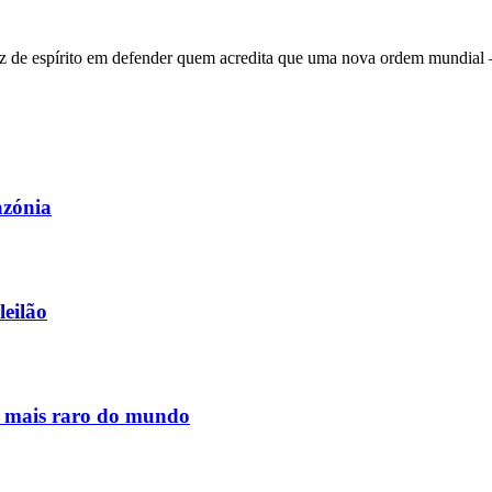
 de espírito em defender quem acredita que uma nova ordem mundial – q
azónia
leilão
s mais raro do mundo