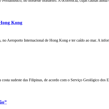
ernambuco, no nordeste brasileiro. A ocorrência, cujas causas ainda e
m Hong Kong
a, no Aeroporto Internacional de Hong Kong e ter caído ao mar. A inf
 costa sudeste das Filipinas, de acordo com o Serviço Geológico dos 
xão”