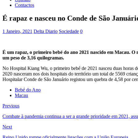
Contactos
É rapaz e nasceu no Conde de São Januári
1 Janeiro, 2021
Delta Diario
Sociedade
0
É um rapaz, o primeiro bebé do ano 2021 nascido em Macau. O m
um peso de 3,16 quilogramas.
No Hospital Kiang Wu, o primeiro bebé de 2021 nasceu duas horas de
2020 nasceram nos dois hospitais do território um total de 5569 cr
Hospitalar Conde de São Januário registou um quebra de 4,58 por ce
Bebé do Ano
Macau
Previous
Combate à pandemia continua a ser a grande prioridade em 2021, as
Next
Reino Unido rompe oficialmente ligações com a União Europeia