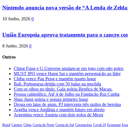
Nintendo anuncia nova versão de “A Lenda de Zeld
10 Junho, 2026
0
União Europeia aprova tratamento para o cancro com 
8 Junho, 2026
0
Outros
Ching Fung e G.Universe anulam-se em jogo com oito golos
MUST IPO vence Hang Sai e mantém perseguição ao líder
Chiba vence Pau Peng e mantém quarto lugar
Bali. Portuguesa detida com 50 balas na mochila
Com os olhos no título. Gala goleia Benfica de Macau.
Pessoa caligráfico. Até 4 de Julho na Fundação Rui Cunha
Shao Jiang goleia e segura primeiro lugar
Droga em latas de atum. PJ intercepta três quilos de heroína
Argélia vence Jordânia e mantém futuro em aberto
Argentina vence Áustria com dois golos de Messi
Brasil
Casinos
China
Coreia do Norte
Coreia do Sul
Coronavírus
Covid-19
Economia
Esp