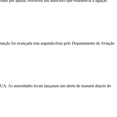
stão por apurar, envolveu um autocarro que estabelecia a ligação
ormação foi avançada esta segunda-feira pelo Departamento de Aviação
EUA. As autoridades locais lançaram um alerta de tsunami depois do