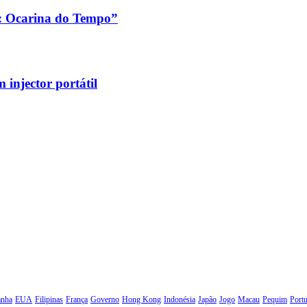
a: Ocarina do Tempo”
injector portátil
anha
EUA
Filipinas
França
Governo
Hong Kong
Indonésia
Japão
Jogo
Macau
Pequim
Portu