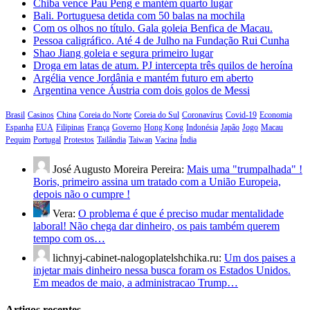
Chiba vence Pau Peng e mantém quarto lugar
Bali. Portuguesa detida com 50 balas na mochila
Com os olhos no título. Gala goleia Benfica de Macau.
Pessoa caligráfico. Até 4 de Julho na Fundação Rui Cunha
Shao Jiang goleia e segura primeiro lugar
Droga em latas de atum. PJ intercepta três quilos de heroína
Argélia vence Jordânia e mantém futuro em aberto
Argentina vence Áustria com dois golos de Messi
Brasil
Casinos
China
Coreia do Norte
Coreia do Sul
Coronavírus
Covid-19
Economia
Espanha
EUA
Filipinas
França
Governo
Hong Kong
Indonésia
Japão
Jogo
Macau
Pequim
Portugal
Protestos
Tailândia
Taiwan
Vacina
Índia
José Augusto Moreira Pereira:
Mais uma "trumpalhada" !
Boris, primeiro assina um tratado com a União Europeia,
depois não o cumpre !
Vera:
O problema é que é preciso mudar mentalidade
laboral! Não chega dar dinheiro, os pais também querem
tempo com os…
lichnyj-cabinet-nalogoplatelshchika.ru:
Um dos paises a
injetar mais dinheiro nessa busca foram os Estados Unidos.
Em meados de maio, a administracao Trump…
Artigos recentes