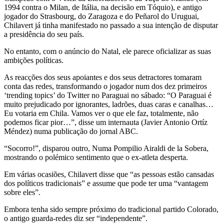
1994 contra o Milan, de Itália, na decisão em Tóquio), e antigo
jogador do Strasbourg, do Zaragoza e do Peñarol do Uruguai,
Chilavert já tinha manifestado no passado a sua intenção de disputar
a presidência do seu país.
No entanto, com o anúncio do Natal, ele parece oficializar as suas
ambições políticas.
As reacções dos seus apoiantes e dos seus detractores tomaram
conta das redes, transformando o jogador num dos dez primeiros
‘trending topics’ do Twitter no Paraguai no sábado: “O Paraguai é
muito prejudicado por ignorantes, ladrões, duas caras e canalhas…
Eu votaria em Chila. Vamos ver o que ele faz, totalmente, não
podemos ficar pior…”, disse um internauta (Javier Antonio Ortíz
Méndez) numa publicação do jornal ABC.
“Socorro!”, disparou outro, Numa Pompilio Airaldi de la Sobera,
mostrando o polémico sentimento que o ex-atleta desperta.
Em várias ocasiões, Chilavert disse que “as pessoas estão cansadas
dos políticos tradicionais” e assume que pode ter uma “vantagem
sobre eles”.
Embora tenha sido sempre próximo do tradicional partido Colorado,
o antigo guarda-redes diz ser “independente”.