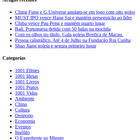
Ching Fung e G.Universe anulam-se em jogo com oito golos
MUST IPO vence Hang Sai e mantém perseguição ao líder
Chiba vence Pau Peng e mantém quarto lugar
Bali. Portuguesa detida com 50 balas na mochila
Com os olhos no título. Gala goleia Benfica de Macau.
Pessoa caligráfico. Até 4 de Julho na Fundação Rui Cunha
Shao Jiang goleia e segura primeiro lugar
Categorias
1001 Filmes
1001 Ideias
1001 Livros
1001 Pratos
1001 Vidas
Ambiente
China
Cultura
Desporto
Economia
Eventos
Insólito
O Expediente ao Minuto