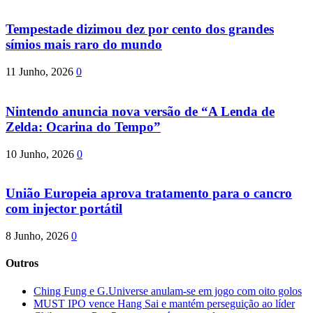
Tempestade dizimou dez por cento dos grandes
símios mais raro do mundo
11 Junho, 2026
0
Nintendo anuncia nova versão de “A Lenda de
Zelda: Ocarina do Tempo”
10 Junho, 2026
0
União Europeia aprova tratamento para o cancro
com injector portátil
8 Junho, 2026
0
Outros
Ching Fung e G.Universe anulam-se em jogo com oito golos
MUST IPO vence Hang Sai e mantém perseguição ao líder