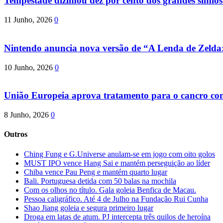
Tempestade dizimou dez por cento dos grandes símio
11 Junho, 2026
0
Nintendo anuncia nova versão de “A Lenda de Zeld
10 Junho, 2026
0
União Europeia aprova tratamento para o cancro com 
8 Junho, 2026
0
Outros
Ching Fung e G.Universe anulam-se em jogo com oito golos
MUST IPO vence Hang Sai e mantém perseguição ao líder
Chiba vence Pau Peng e mantém quarto lugar
Bali. Portuguesa detida com 50 balas na mochila
Com os olhos no título. Gala goleia Benfica de Macau.
Pessoa caligráfico. Até 4 de Julho na Fundação Rui Cunha
Shao Jiang goleia e segura primeiro lugar
Droga em latas de atum. PJ intercepta três quilos de heroína