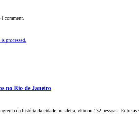
e I comment.
is processed.
os no Rio de Janeiro
angrenta da história da cidade brasileira, vitimou 132 pessoas. Entre as 