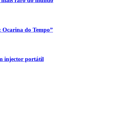
s mais raro do mundo
a: Ocarina do Tempo”
injector portátil