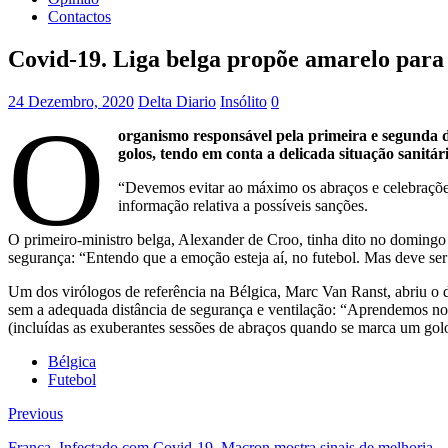
Contactos
Covid-19. Liga belga propõe amarelo para
24 Dezembro, 2020
Delta Diario
Insólito
0
O
organismo responsável pela primeira e segunda d
golos, tendo em conta a delicada situação sanitá
“Devemos evitar ao máximo os abraços e celebrações
informação relativa a possíveis sanções.
O primeiro-ministro belga, Alexander de Croo, tinha dito no domingo
segurança: “Entendo que a emoção esteja aí, no futebol. Mas deve ser 
Um dos virólogos de referência na Bélgica, Marc Van Ranst, abriu o d
sem a adequada distância de segurança e ventilação: “Aprendemos nos
(incluídas as exuberantes sessões de abraços quando se marca um gol
Bélgica
Futebol
Previous
França. Infectado com Covid-19, Macron mostra sinais de melhoria