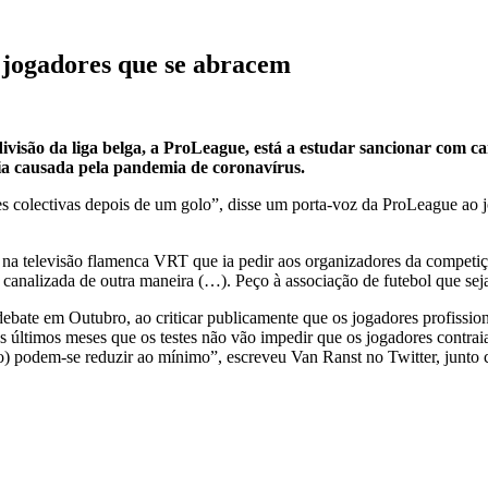
 jogadores que se abracem
ivisão da liga belga, a ProLeague, está a estudar sancionar com c
ria causada pela pandemia de coronavírus.
 colectivas depois de um golo”, disse um porta-voz da ProLeague ao j
 na televisão flamenca VRT que ia pedir aos organizadores da competiç
canalizada de outra maneira (…). Peço à associação de futebol que seja
ebate em Outubro, ao criticar publicamente que os jogadores profission
 últimos meses que os testes não vão impedir que os jogadores contrai
o) podem-se reduzir ao mínimo”, escreveu Van Ranst no Twitter, junto c