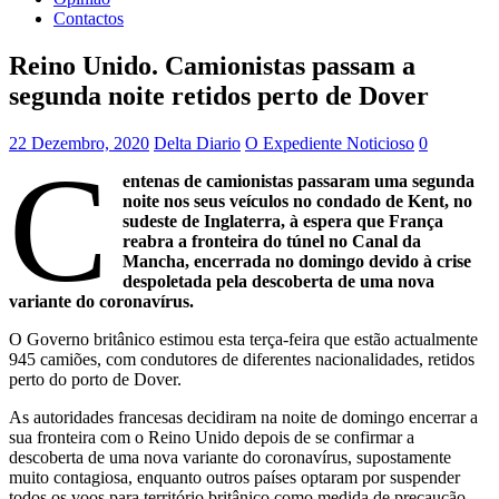
Contactos
Reino Unido. Camionistas passam a
segunda noite retidos perto de Dover
22 Dezembro, 2020
Delta Diario
O Expediente Noticioso
0
C
entenas de camionistas passaram uma segunda
noite nos seus veículos no condado de Kent, no
sudeste de Inglaterra, à espera que França
reabra a fronteira do túnel no Canal da
Mancha, encerrada no domingo devido à crise
despoletada pela descoberta de uma nova
variante do coronavírus.
O Governo britânico estimou esta terça-feira que estão actualmente
945 camiões, com condutores de diferentes nacionalidades, retidos
perto do porto de Dover.
As autoridades francesas decidiram na noite de domingo encerrar a
sua fronteira com o Reino Unido depois de se confirmar a
descoberta de uma nova variante do coronavírus, supostamente
muito contagiosa, enquanto outros países optaram por suspender
todos os voos para território britânico como medida de precaução.