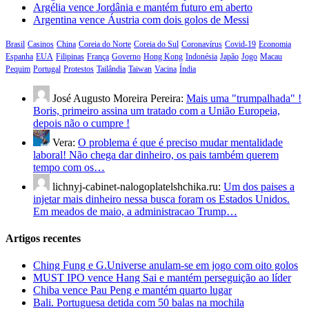
Argélia vence Jordânia e mantém futuro em aberto
Argentina vence Áustria com dois golos de Messi
Brasil
Casinos
China
Coreia do Norte
Coreia do Sul
Coronavírus
Covid-19
Economia
Espanha
EUA
Filipinas
França
Governo
Hong Kong
Indonésia
Japão
Jogo
Macau
Pequim
Portugal
Protestos
Tailândia
Taiwan
Vacina
Índia
José Augusto Moreira Pereira:
Mais uma "trumpalhada" !
Boris, primeiro assina um tratado com a União Europeia,
depois não o cumpre !
Vera:
O problema é que é preciso mudar mentalidade
laboral! Não chega dar dinheiro, os pais também querem
tempo com os…
lichnyj-cabinet-nalogoplatelshchika.ru:
Um dos paises a
injetar mais dinheiro nessa busca foram os Estados Unidos.
Em meados de maio, a administracao Trump…
Artigos recentes
Ching Fung e G.Universe anulam-se em jogo com oito golos
MUST IPO vence Hang Sai e mantém perseguição ao líder
Chiba vence Pau Peng e mantém quarto lugar
Bali. Portuguesa detida com 50 balas na mochila