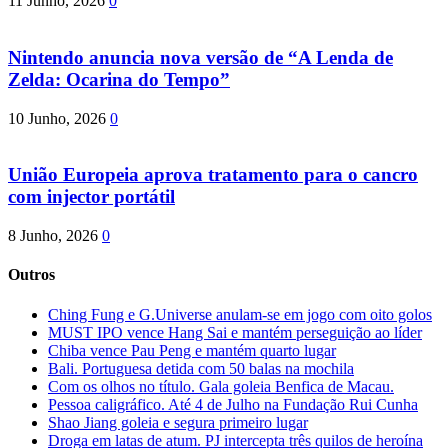
11 Junho, 2026
0
Nintendo anuncia nova versão de “A Lenda de
Zelda: Ocarina do Tempo”
10 Junho, 2026
0
União Europeia aprova tratamento para o cancro
com injector portátil
8 Junho, 2026
0
Outros
Ching Fung e G.Universe anulam-se em jogo com oito golos
MUST IPO vence Hang Sai e mantém perseguição ao líder
Chiba vence Pau Peng e mantém quarto lugar
Bali. Portuguesa detida com 50 balas na mochila
Com os olhos no título. Gala goleia Benfica de Macau.
Pessoa caligráfico. Até 4 de Julho na Fundação Rui Cunha
Shao Jiang goleia e segura primeiro lugar
Droga em latas de atum. PJ intercepta três quilos de heroína