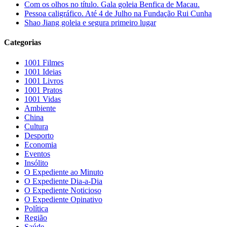
Com os olhos no título. Gala goleia Benfica de Macau.
Pessoa caligráfico. Até 4 de Julho na Fundação Rui Cunha
Shao Jiang goleia e segura primeiro lugar
Categorias
1001 Filmes
1001 Ideias
1001 Livros
1001 Pratos
1001 Vidas
Ambiente
China
Cultura
Desporto
Economia
Eventos
Insólito
O Expediente ao Minuto
O Expediente Dia-a-Dia
O Expediente Noticioso
O Expediente Opinativo
Política
Região
Saúde