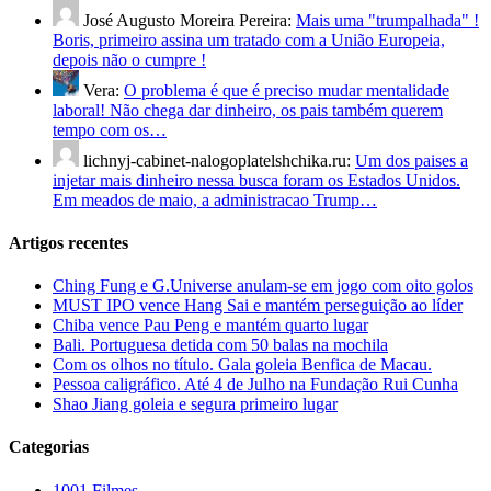
José Augusto Moreira Pereira:
Mais uma "trumpalhada" !
Boris, primeiro assina um tratado com a União Europeia,
depois não o cumpre !
Vera:
O problema é que é preciso mudar mentalidade
laboral! Não chega dar dinheiro, os pais também querem
tempo com os…
lichnyj-cabinet-nalogoplatelshchika.ru:
Um dos paises a
injetar mais dinheiro nessa busca foram os Estados Unidos.
Em meados de maio, a administracao Trump…
Artigos recentes
Ching Fung e G.Universe anulam-se em jogo com oito golos
MUST IPO vence Hang Sai e mantém perseguição ao líder
Chiba vence Pau Peng e mantém quarto lugar
Bali. Portuguesa detida com 50 balas na mochila
Com os olhos no título. Gala goleia Benfica de Macau.
Pessoa caligráfico. Até 4 de Julho na Fundação Rui Cunha
Shao Jiang goleia e segura primeiro lugar
Categorias
1001 Filmes