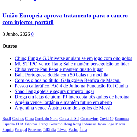
União Europeia aprova tratamento para o cancro
com injector portátil
8 Junho, 2026
0
Outros
Ching Fung e G.Universe anulam-se em jogo com oito golos
MUST IPO vence Hang Sai e mantém perseguição ao líder
Chiba vence Pau Peng e mantém quarto lugar
Bali. Portuguesa detida com 50 balas na mochila
Com os olhos no título. Gala goleia Benfica de Macau.
Pessoa caligráfico. Até 4 de Julho na Fundação Rui Cunha
Shao Jiang goleia e segura primeiro lugar
Droga em latas de atum. PJ intercepta três quilos de heroína
Argélia vence Jordânia e mantém futuro em aberto
Argentina vence Áustria com dois golos de Messi
Brasil
Casinos
China
Coreia do Norte
Coreia do Sul
Coronavírus
Covid-19
Economia
Espanha
EUA
Filipinas
França
Governo
Hong Kong
Indonésia
Japão
Jogo
Macau
Pequim
Portugal
Protestos
Tailândia
Taiwan
Vacina
Índia