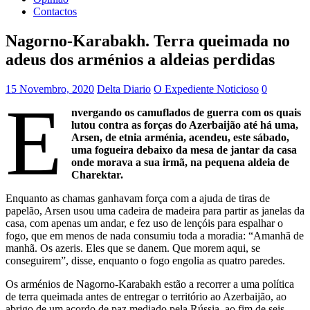
Contactos
Nagorno-Karabakh. Terra queimada no
adeus dos arménios a aldeias perdidas
15 Novembro, 2020
Delta Diario
O Expediente Noticioso
0
E
nvergando os camuflados de guerra com os quais
lutou contra as forças do Azerbaijão até há uma,
Arsen, de etnia arménia, acendeu, este sábado,
uma fogueira debaixo da mesa de jantar da casa
onde morava a sua irmã, na pequena aldeia de
Charektar.
Enquanto as chamas ganhavam força com a ajuda de tiras de
papelão, Arsen usou uma cadeira de madeira para partir as janelas da
casa, com apenas um andar, e fez uso de lençóis para espalhar o
fogo, que em menos de nada consumiu toda a moradia: “Amanhã de
manhã. Os azeris. Eles que se danem. Que morem aqui, se
conseguirem”, disse, enquanto o fogo engolia as quatro paredes.
Os arménios de Nagorno-Karabakh estão a recorrer a uma política
de terra queimada antes de entregar o território ao Azerbaijão, ao
abrigo de um acordo de paz mediado pela Rússia, ao fim de seis