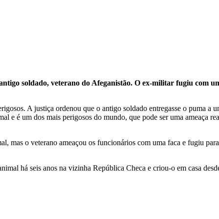
m antigo soldado, veterano do Afeganistão. O ex-militar fugiu co
erigosos. A justiça ordenou que o antigo soldado entregasse o puma a 
mal e é um dos mais perigosos do mundo, que pode ser uma ameaça real p
imal, mas o veterano ameaçou os funcionários com uma faca e fugiu pa
imal há seis anos na vizinha República Checa e criou-o em casa desde