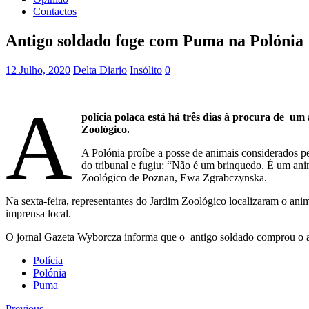
Contactos
Antigo soldado foge com Puma na Polónia
12 Julho, 2020
Delta Diario
Insólito
0
A
polícia polaca está há três dias à procura de u
Zoológico.
A Polónia proíbe a posse de animais considerados p
do tribunal e fugiu: “Não é um brinquedo. É um ani
Zoológico de Poznan, Ewa Zgrabczynska.
Na sexta-feira, representantes do Jardim Zoológico localizaram o an
imprensa local.
O jornal Gazeta Wyborcza informa que o antigo soldado comprou o an
Polícia
Polónia
Puma
Previous