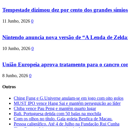
Tempestade dizimou dez por cento dos grandes símio
11 Junho, 2026
0
Nintendo anuncia nova versão de “A Lenda de Zeld
10 Junho, 2026
0
União Europeia aprova tratamento para o cancro com 
8 Junho, 2026
0
Outros
Ching Fung e G.Universe anulam-se em jogo com oito golos
MUST IPO vence Hang Sai e mantém perseguição ao líder
Chiba vence Pau Peng e mantém quarto lugar
Bali. Portuguesa detida com 50 balas na mochila
Com os olhos no título. Gala goleia Benfica de Macau.
Pessoa caligráfico. Até 4 de Julho na Fundação Rui Cunha