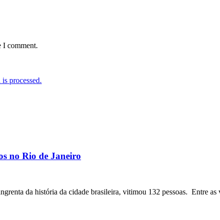
e I comment.
is processed.
os no Rio de Janeiro
angrenta da história da cidade brasileira, vitimou 132 pessoas. Entre as 