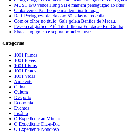
MUST IPO vence Hang Sai e mantém perseguição ao líder
Chiba vence Pau Peng e mantém quarto lugar
Bali. Portuguesa detida com 50 balas na mochila
Com os olhos no título. Gala goleia Benfica de Macau.
Pessoa caligráfico. Até 4 de Julho na Fundação Rui Cunha
Shao Jiang goleia e segura primeiro lugar
Categorias
1001 Filmes
1001 Ideias
1001 Livros
1001 Pratos
1001 Vidas
Ambiente
China
Cultura
Desporto
Economia
Eventos
Insólito
O Expediente ao Minuto
O Expediente Dia-a-Dia
O Expediente Noticioso