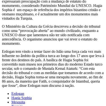
expressaram preocupação com a mudança de estatuto do
monumento, considerado Património Mundial da UNESCO. Hagia
Sophia é um espaço de referência dos impérios bizantino cristão e
otomano muçulmano, e é actualmente um dos monumentos mais
visitados da Turquia.
O Ministério da Cultura da Grécia descreveu a decisão do tribunal
como uma “provocação aberta” ao mundo civilizado, enquanto a
UNESCO disse que lamentava não ter sido notificada com
antecedência. O organismo anunciou que vai rever o estatuto do
monumento.
Erdogan tem vindo a tentar fazer do Islão uma força cada vez mais
influente no âmbito da política turca ao longo dos 17 anos que leva à
frente dos destinos do país. A basílica de Hagia Sophia foi
convertido num museu nos primeiros dias do moderno Estado turco
secular, sob o comando de Mustafa Kemal Ataturk: “Com esta
decisão do tribunal e com as medidas que tomamos de acordo com a
decisão, Hagia Sophia torna-se uma mesquita novamente, ao fim de
86 anos, da maneira que Fatih, o conquistador de Istambul, queria
que fosse”, disse Erdogan num discurso à nação.
Erdogan
Hagia Sophia
Mesquita