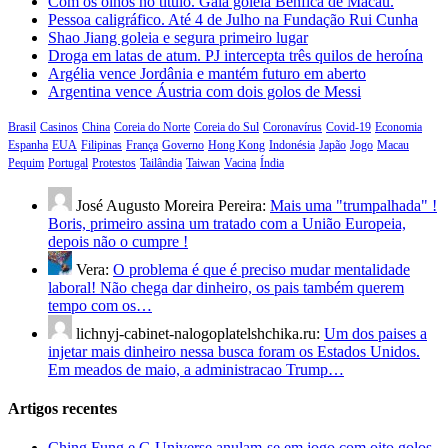
Com os olhos no título. Gala goleia Benfica de Macau.
Pessoa caligráfico. Até 4 de Julho na Fundação Rui Cunha
Shao Jiang goleia e segura primeiro lugar
Droga em latas de atum. PJ intercepta três quilos de heroína
Argélia vence Jordânia e mantém futuro em aberto
Argentina vence Áustria com dois golos de Messi
Brasil
Casinos
China
Coreia do Norte
Coreia do Sul
Coronavírus
Covid-19
Economia
Espanha
EUA
Filipinas
França
Governo
Hong Kong
Indonésia
Japão
Jogo
Macau
Pequim
Portugal
Protestos
Tailândia
Taiwan
Vacina
Índia
José Augusto Moreira Pereira:
Mais uma "trumpalhada" !
Boris, primeiro assina um tratado com a União Europeia,
depois não o cumpre !
Vera:
O problema é que é preciso mudar mentalidade
laboral! Não chega dar dinheiro, os pais também querem
tempo com os…
lichnyj-cabinet-nalogoplatelshchika.ru:
Um dos paises a
injetar mais dinheiro nessa busca foram os Estados Unidos.
Em meados de maio, a administracao Trump…
Artigos recentes
Ching Fung e G.Universe anulam-se em jogo com oito golos