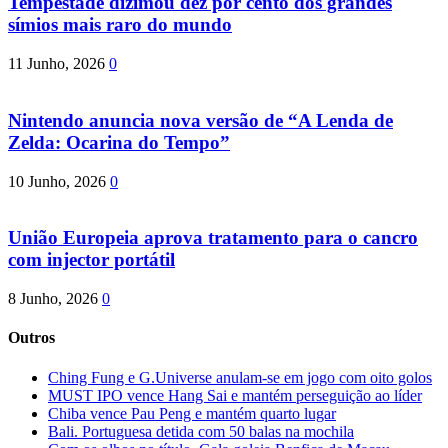
Tempestade dizimou dez por cento dos grandes
símios mais raro do mundo
11 Junho, 2026
0
Nintendo anuncia nova versão de “A Lenda de
Zelda: Ocarina do Tempo”
10 Junho, 2026
0
União Europeia aprova tratamento para o cancro
com injector portátil
8 Junho, 2026
0
Outros
Ching Fung e G.Universe anulam-se em jogo com oito golos
MUST IPO vence Hang Sai e mantém perseguição ao líder
Chiba vence Pau Peng e mantém quarto lugar
Bali. Portuguesa detida com 50 balas na mochila