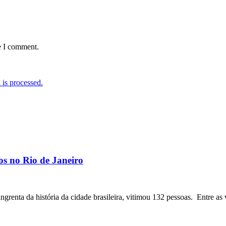
e I comment.
is processed.
os no Rio de Janeiro
angrenta da história da cidade brasileira, vitimou 132 pessoas. Entre as 