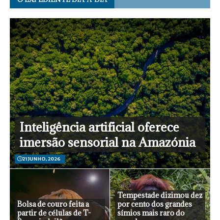
Inteligência artificial oferece
imersão sensorial na Amazónia
21 JUNHO, 2026
Tempestade dizimou dez
Bolsa de couro feita a
por cento dos grandes
partir de células de T-
símios mais raro do