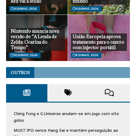
Rex vai a leilão
mundo
11 JUNHO, 2026
11 JUNHO, 2026
Nintendo anuncia nova
versão de “A Lenda de
União Europeia aprova
Zelda: Ocarina do
tratamento para o cancro
Tempo”
com injector portátil
10 JUNHO, 2026
8 JUNHO, 2026
OUTROS
Ching Fung e G.Universe anulam-se em jogo com oito
golos
MUST IPO vence Hang Sai e mantém perseguição ao