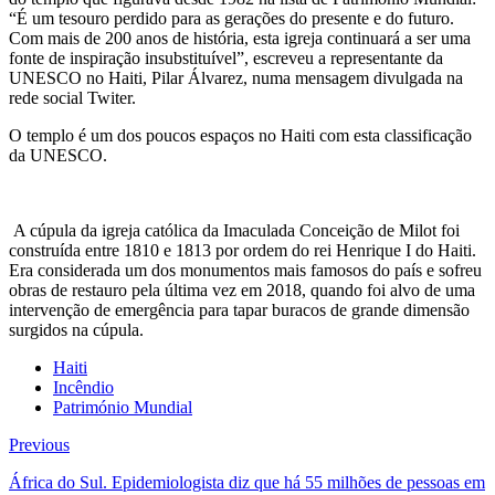
“É um tesouro perdido para as gerações do presente e do futuro.
Com mais de 200 anos de história, esta igreja continuará a ser uma
fonte de inspiração insubstituível”, escreveu a representante da
UNESCO no Haiti, Pilar Álvarez, numa mensagem divulgada na
rede social Twiter.
O templo é um dos poucos espaços no Haiti com esta classificação
da UNESCO.
A cúpula da igreja católica da Imaculada Conceição de Milot foi
construída entre 1810 e 1813 por ordem do rei Henrique I do Haiti.
Era considerada um dos monumentos mais famosos do país e sofreu
obras de restauro pela última vez em 2018, quando foi alvo de uma
intervenção de emergência para tapar buracos de grande dimensão
surgidos na cúpula.
Haiti
Incêndio
Património Mundial
Previous
África do Sul. Epidemiologista diz que há 55 milhões de pessoas em