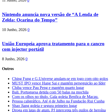
11 Junho, 2026
0
Nintendo anuncia nova versão de “A Lenda de
Zelda: Ocarina do Tempo”
10 Junho, 2026
0
União Europeia aprova tratamento para o cancro
com injector portátil
8 Junho, 2026
0
Outros
Ching Fung e G.Universe anulam-se em jogo com oito golos
MUST IPO vence Hang Sai e mantém perseguição ao líder
Chiba vence Pau Peng e mantém quarto lugar
Bali. Portuguesa detida com 50 balas na mochila
Com os olhos no título. Gala goleia Benfica de Macau.
Pessoa caligráfico. Até 4 de Julho na Fundação Rui Cunha
Shao Jiang goleia e segura primeiro lugar
Droga em latas de atum. PJ intercepta três quilos de heroína