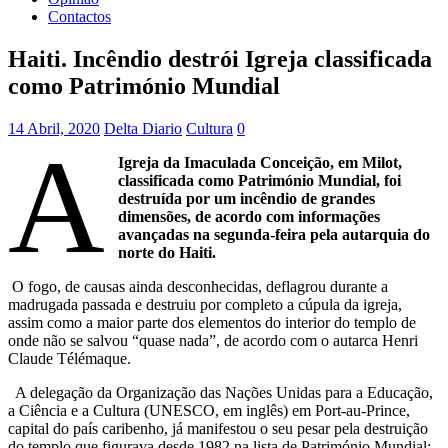
Contactos
Haiti. Incêndio destrói Igreja classificada
como Património Mundial
14 Abril, 2020
Delta Diario
Cultura
0
A
Igreja da Imaculada Conceição, em Milot,
classificada como Património Mundial, foi
destruída por um incêndio de grandes
dimensões, de acordo com informações
avançadas na segunda-feira pela autarquia do
norte do Haiti.
O fogo, de causas ainda desconhecidas, deflagrou durante a
madrugada passada e destruiu por completo a cúpula da igreja,
assim como a maior parte dos elementos do interior do templo de
onde não se salvou “quase nada”, de acordo com o autarca Henri
Claude Télémaque.
A delegação da Organização das Nações Unidas para a Educação,
a Ciência e a Cultura (UNESCO, em inglês) em Port-au-Prince,
capital do país caribenho, já manifestou o seu pesar pela destruição
do templo que figurava desde 1982 na lista de Património Mundial: