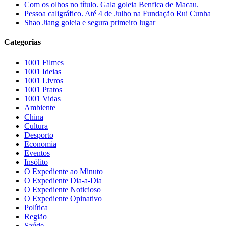
Com os olhos no título. Gala goleia Benfica de Macau.
Pessoa caligráfico. Até 4 de Julho na Fundação Rui Cunha
Shao Jiang goleia e segura primeiro lugar
Categorias
1001 Filmes
1001 Ideias
1001 Livros
1001 Pratos
1001 Vidas
Ambiente
China
Cultura
Desporto
Economia
Eventos
Insólito
O Expediente ao Minuto
O Expediente Dia-a-Dia
O Expediente Noticioso
O Expediente Opinativo
Política
Região
Saúde