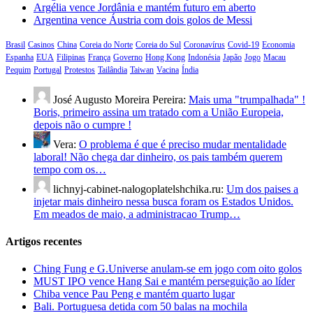
Argélia vence Jordânia e mantém futuro em aberto
Argentina vence Áustria com dois golos de Messi
Brasil
Casinos
China
Coreia do Norte
Coreia do Sul
Coronavírus
Covid-19
Economia
Espanha
EUA
Filipinas
França
Governo
Hong Kong
Indonésia
Japão
Jogo
Macau
Pequim
Portugal
Protestos
Tailândia
Taiwan
Vacina
Índia
José Augusto Moreira Pereira:
Mais uma "trumpalhada" !
Boris, primeiro assina um tratado com a União Europeia,
depois não o cumpre !
Vera:
O problema é que é preciso mudar mentalidade
laboral! Não chega dar dinheiro, os pais também querem
tempo com os…
lichnyj-cabinet-nalogoplatelshchika.ru:
Um dos paises a
injetar mais dinheiro nessa busca foram os Estados Unidos.
Em meados de maio, a administracao Trump…
Artigos recentes
Ching Fung e G.Universe anulam-se em jogo com oito golos
MUST IPO vence Hang Sai e mantém perseguição ao líder
Chiba vence Pau Peng e mantém quarto lugar
Bali. Portuguesa detida com 50 balas na mochila