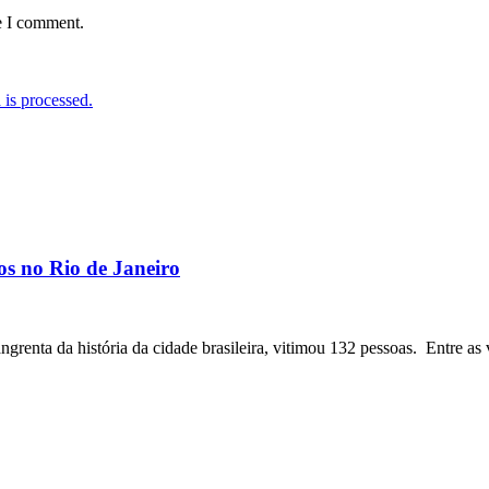
e I comment.
is processed.
os no Rio de Janeiro
angrenta da história da cidade brasileira, vitimou 132 pessoas. Entre as 