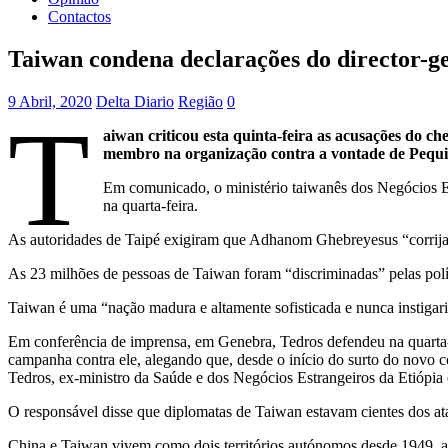
Contactos
Taiwan condena declarações do director-
9 Abril, 2020
Delta Diario
Região
0
T
aiwan criticou esta quinta-feira as acusações do 
membro na organização contra a vontade de Pequ
Em comunicado, o ministério taiwanês dos Negócios Es
na quarta-feira.
As autoridades de Taipé exigiram que Adhanom Ghebreyesus “corrija 
As 23 milhões de pessoas de Taiwan foram “discriminadas” pelas polít
Taiwan é uma “nação madura e altamente sofisticada e nunca instigari
Em conferência de imprensa, em Genebra, Tedros defendeu na quarta-
campanha contra ele, alegando que, desde o início do surto do novo co
Tedros, ex-ministro da Saúde e dos Negócios Estrangeiros da Etiópia 
O responsável disse que diplomatas de Taiwan estavam cientes dos ata
China e Taiwan vivem como dois territórios autónomos desde 1949, altu