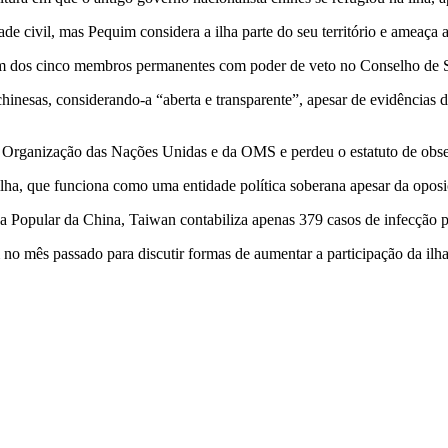
 civil, mas Pequim considera a ilha parte do seu território e ameaça a 
, um dos cinco membros permanentes com poder de veto no Conselho d
hinesas, considerando-a “aberta e transparente”, apesar de evidências d
da Organização das Nações Unidas e da OMS e perdeu o estatuto de ob
a ilha, que funciona como uma entidade política soberana apesar da op
a Popular da China, Taiwan contabiliza apenas 379 casos de infecção p
o mês passado para discutir formas de aumentar a participação da ilh