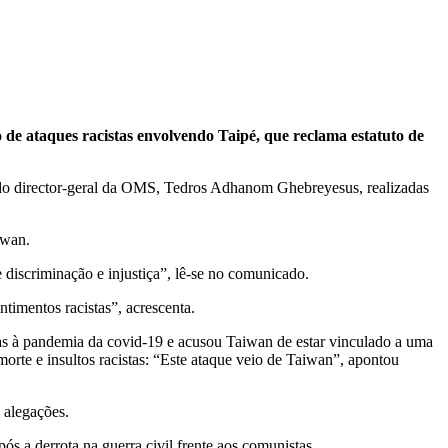
 de ataques racistas envolvendo Taipé, que reclama estatuto de
s do director-geral da OMS, Tedros Adhanom Ghebreyesus, realizadas
iwan.
 discriminação e injustiça”, lê-se no comunicado.
timentos racistas”, acrescenta.
as à pandemia da covid-19 e acusou Taiwan de estar vinculado a uma
orte e insultos racistas: “Este ataque veio de Taiwan”, apontou
 alegações.
s a derrota na guerra civil frente aos comunistas.