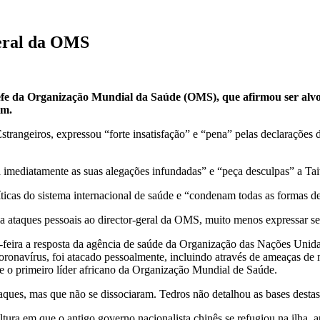
geral da OMS
chefe da Organização Mundial da Saúde (OMS), que afirmou ser alvo
im.
trangeiros, expressou “forte insatisfação” e “pena” pelas declaraçõe
imediatamente as suas alegações infundadas” e “peça desculpas” a Ta
icas do sistema internacional de saúde e “condenam todas as formas de
a ataques pessoais ao director-geral da OMS, muito menos expressar sen
feira a resposta da agência de saúde da Organização das Nações Unid
ronavírus, foi atacado pessoalmente, incluindo através de ameaças de m
e o primeiro líder africano da Organização Mundial de Saúde.
ques, mas que não se dissociaram. Tedros não detalhou as bases destas
ra em que o antigo governo nacionalista chinês se refugiou na ilha, apó