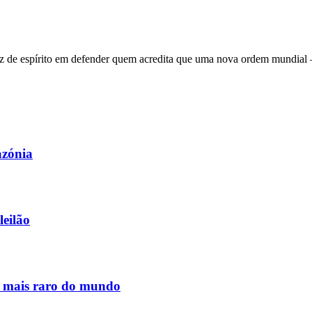
 de espírito em defender quem acredita que uma nova ordem mundial – q
azónia
leilão
s mais raro do mundo