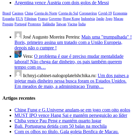
Argentina vence Áustria com dois golos de Messi
Brasil
Casinos
China
Coreia do Norte
Coreia do Sul
Coronavírus
Covid-19
Economia
Espanha
EUA
Filipinas
França
Governo
Hong Kong
Indonésia
Japão
Jogo
Macau
Pequim
Portugal
Protestos
Tailândia
Taiwan
Vacina
Índia
José Augusto Moreira Pereira:
Mais uma "trumpalhada" !
Boris, primeiro assina um tratado com a União Europeia,
depois não o cumpre !
Vera:
O problema é que é preciso mudar mentalidade
laboral! Não chega dar dinheiro, os pais também querem
tempo com os…
lichnyj-cabinet-nalogoplatelshchika.ru:
Um dos paises a
injetar mais dinheiro nessa busca foram os Estados Unidos.
Em meados de maio, a administracao Trump…
Artigos recentes
Ching Fung e G.Universe anulam-se em jogo com oito golos
MUST IPO vence Hang Sai e mantém perseguição ao líder
Chiba vence Pau Peng e mantém quarto lugar
Bali. Portuguesa detida com 50 balas na mochila
Com os olhos no título. Gala goleia Benfica de Macau.