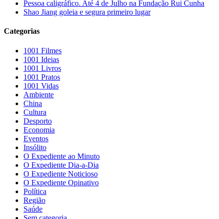
Pessoa caligráfico. Até 4 de Julho na Fundação Rui Cunha
Shao Jiang goleia e segura primeiro lugar
Categorias
1001 Filmes
1001 Ideias
1001 Livros
1001 Pratos
1001 Vidas
Ambiente
China
Cultura
Desporto
Economia
Eventos
Insólito
O Expediente ao Minuto
O Expediente Dia-a-Dia
O Expediente Noticioso
O Expediente Opinativo
Política
Região
Saúde
Sem categoria