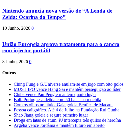
Nintendo anuncia nova versão de “A Lenda de
Zelda: Ocarina do Tempo”
10 Junho, 2026
0
União Europeia aprova tratamento para o cancro
com injector portátil
8 Junho, 2026
0
Outros
Ching Fung e G.Universe anulam-se em jogo com oito golos
MUST IPO vence Hang Sai e mantém perseguição ao líder
Chiba vence Pau Peng e mantém quarto lugar
Bali. Portuguesa detida com 50 balas na mochila
Com os olhos no título. Gala goleia Benfica de Macau.
Pessoa caligráfico. Até 4 de Julho na Fundação Rui Cunha
Shao Jiang goleia e segura primeiro lugar
Droga em latas de atum. PJ intercepta três quilos de heroína
Argélia vence Jordânia e mantém futuro em aberto