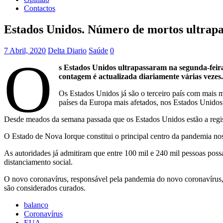
Contactos
Estados Unidos. Número de mortos ultrapas
7 Abril, 2020
Delta Diario
Saúde
0
O
s Estados Unidos ultrapassaram na segunda-feira
contagem é actualizada diariamente várias vezes
Os Estados Unidos já são o terceiro país com mais 
países da Europa mais afetados, nos Estados Unidos a
Desde meados da semana passada que os Estados Unidos estão a regist
O Estado de Nova Iorque constitui o principal centro da pandemia n
As autoridades já admitiram que entre 100 mil e 240 mil pessoas pos
distanciamento social.
O novo coronavírus, responsável pela pandemia do novo coronavírus, 
são considerados curados.
balanço
Coronavírus
EUA