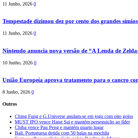
11 Junho, 2026
0
Tempestade dizimou dez por cento dos grandes símio
11 Junho, 2026
0
Nintendo anuncia nova versão de “A Lenda de Zeld
10 Junho, 2026
0
União Europeia aprova tratamento para o cancro com 
8 Junho, 2026
0
Outros
Ching Fung e G.Universe anulam-se em jogo com oito golos
MUST IPO vence Hang Sai e mantém perseguição ao líder
Chiba vence Pau Peng e mantém quarto lugar
Bali. Portuguesa detida com 50 balas na mochila