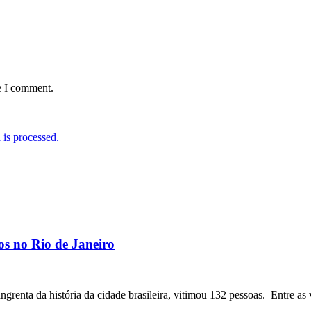
e I comment.
is processed.
os no Rio de Janeiro
angrenta da história da cidade brasileira, vitimou 132 pessoas. Entre as 