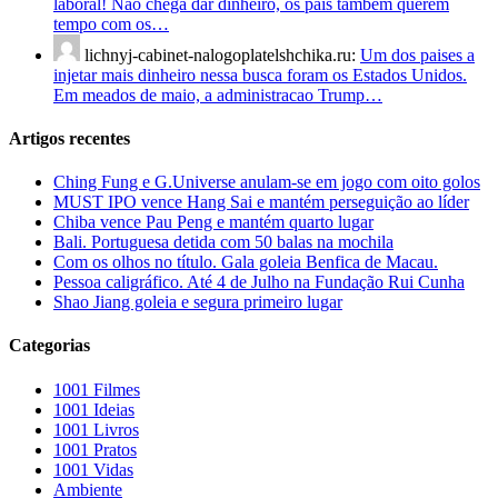
laboral! Não chega dar dinheiro, os pais também querem
tempo com os…
lichnyj-cabinet-nalogoplatelshchika.ru:
Um dos paises a
injetar mais dinheiro nessa busca foram os Estados Unidos.
Em meados de maio, a administracao Trump…
Artigos recentes
Ching Fung e G.Universe anulam-se em jogo com oito golos
MUST IPO vence Hang Sai e mantém perseguição ao líder
Chiba vence Pau Peng e mantém quarto lugar
Bali. Portuguesa detida com 50 balas na mochila
Com os olhos no título. Gala goleia Benfica de Macau.
Pessoa caligráfico. Até 4 de Julho na Fundação Rui Cunha
Shao Jiang goleia e segura primeiro lugar
Categorias
1001 Filmes
1001 Ideias
1001 Livros
1001 Pratos
1001 Vidas
Ambiente