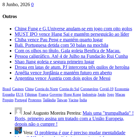
8 Junho, 2026
0
Outros
Ching Fung e G.Universe anulam-se em jogo com oito golos
MUST IPO vence Hang Sai e mantém perseguição ao líder
Chiba vence Pau Peng e mantém quarto lugar
Bali. Portuguesa detida com 50 balas na mochila
Com os olhos no título. Gala goleia Benfica de Macau.
Pessoa caligráfico. Até 4 de Julho na Fundação Rui Cunha
Shao Jiang goleia e segura primeiro lugar
Droga em latas de atum. PJ intercepta três quilos de heroína
Argélia vence Jordânia e mantém futuro em aberto
Argentina vence Áustria com dois golos de Messi
Brasil
Casinos
China
Coreia do Norte
Coreia do Sul
Coronavírus
Covid-19
Economia
Espanha
EUA
Filipinas
França
Governo
Hong Kong
Indonésia
Japão
Jogo
Macau
Pequim
Portugal
Protestos
Tailândia
Taiwan
Vacina
Índia
José Augusto Moreira Pereira:
Mais uma "trumpalhada" !
Boris, primeiro assina um tratado com a União Europeia,
depois não o cumpre !
Vera:
O problema é que é preciso mudar mentalidade