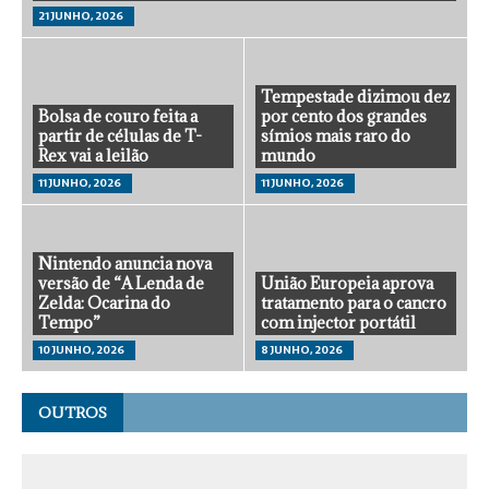
21 JUNHO, 2026
Tempestade dizimou dez
Bolsa de couro feita a
por cento dos grandes
partir de células de T-
símios mais raro do
Rex vai a leilão
mundo
11 JUNHO, 2026
11 JUNHO, 2026
Nintendo anuncia nova
versão de “A Lenda de
União Europeia aprova
Zelda: Ocarina do
tratamento para o cancro
Tempo”
com injector portátil
10 JUNHO, 2026
8 JUNHO, 2026
OUTROS