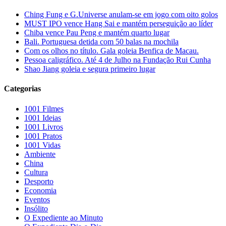
Ching Fung e G.Universe anulam-se em jogo com oito golos
MUST IPO vence Hang Sai e mantém perseguição ao líder
Chiba vence Pau Peng e mantém quarto lugar
Bali. Portuguesa detida com 50 balas na mochila
Com os olhos no título. Gala goleia Benfica de Macau.
Pessoa caligráfico. Até 4 de Julho na Fundação Rui Cunha
Shao Jiang goleia e segura primeiro lugar
Categorias
1001 Filmes
1001 Ideias
1001 Livros
1001 Pratos
1001 Vidas
Ambiente
China
Cultura
Desporto
Economia
Eventos
Insólito
O Expediente ao Minuto