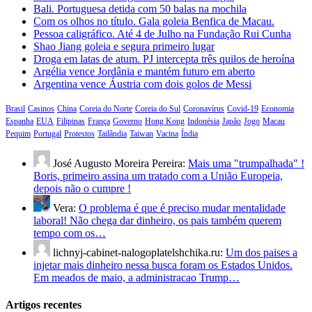
Bali. Portuguesa detida com 50 balas na mochila
Com os olhos no título. Gala goleia Benfica de Macau.
Pessoa caligráfico. Até 4 de Julho na Fundação Rui Cunha
Shao Jiang goleia e segura primeiro lugar
Droga em latas de atum. PJ intercepta três quilos de heroína
Argélia vence Jordânia e mantém futuro em aberto
Argentina vence Áustria com dois golos de Messi
Brasil
Casinos
China
Coreia do Norte
Coreia do Sul
Coronavírus
Covid-19
Economia
Espanha
EUA
Filipinas
França
Governo
Hong Kong
Indonésia
Japão
Jogo
Macau
Pequim
Portugal
Protestos
Tailândia
Taiwan
Vacina
Índia
José Augusto Moreira Pereira:
Mais uma "trumpalhada" !
Boris, primeiro assina um tratado com a União Europeia,
depois não o cumpre !
Vera:
O problema é que é preciso mudar mentalidade
laboral! Não chega dar dinheiro, os pais também querem
tempo com os…
lichnyj-cabinet-nalogoplatelshchika.ru:
Um dos paises a
injetar mais dinheiro nessa busca foram os Estados Unidos.
Em meados de maio, a administracao Trump…
Artigos recentes