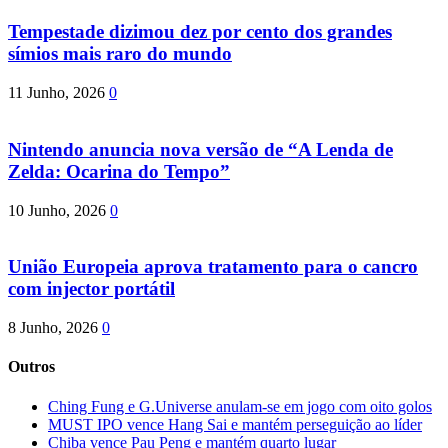
Tempestade dizimou dez por cento dos grandes
símios mais raro do mundo
11 Junho, 2026
0
Nintendo anuncia nova versão de “A Lenda de
Zelda: Ocarina do Tempo”
10 Junho, 2026
0
União Europeia aprova tratamento para o cancro
com injector portátil
8 Junho, 2026
0
Outros
Ching Fung e G.Universe anulam-se em jogo com oito golos
MUST IPO vence Hang Sai e mantém perseguição ao líder
Chiba vence Pau Peng e mantém quarto lugar