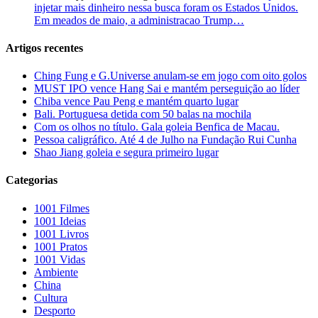
injetar mais dinheiro nessa busca foram os Estados Unidos.
Em meados de maio, a administracao Trump…
Artigos recentes
Ching Fung e G.Universe anulam-se em jogo com oito golos
MUST IPO vence Hang Sai e mantém perseguição ao líder
Chiba vence Pau Peng e mantém quarto lugar
Bali. Portuguesa detida com 50 balas na mochila
Com os olhos no título. Gala goleia Benfica de Macau.
Pessoa caligráfico. Até 4 de Julho na Fundação Rui Cunha
Shao Jiang goleia e segura primeiro lugar
Categorias
1001 Filmes
1001 Ideias
1001 Livros
1001 Pratos
1001 Vidas
Ambiente
China
Cultura
Desporto