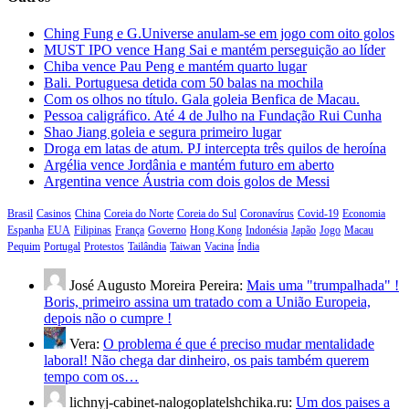
Ching Fung e G.Universe anulam-se em jogo com oito golos
MUST IPO vence Hang Sai e mantém perseguição ao líder
Chiba vence Pau Peng e mantém quarto lugar
Bali. Portuguesa detida com 50 balas na mochila
Com os olhos no título. Gala goleia Benfica de Macau.
Pessoa caligráfico. Até 4 de Julho na Fundação Rui Cunha
Shao Jiang goleia e segura primeiro lugar
Droga em latas de atum. PJ intercepta três quilos de heroína
Argélia vence Jordânia e mantém futuro em aberto
Argentina vence Áustria com dois golos de Messi
Brasil
Casinos
China
Coreia do Norte
Coreia do Sul
Coronavírus
Covid-19
Economia
Espanha
EUA
Filipinas
França
Governo
Hong Kong
Indonésia
Japão
Jogo
Macau
Pequim
Portugal
Protestos
Tailândia
Taiwan
Vacina
Índia
José Augusto Moreira Pereira:
Mais uma "trumpalhada" !
Boris, primeiro assina um tratado com a União Europeia,
depois não o cumpre !
Vera:
O problema é que é preciso mudar mentalidade
laboral! Não chega dar dinheiro, os pais também querem
tempo com os…
lichnyj-cabinet-nalogoplatelshchika.ru:
Um dos paises a