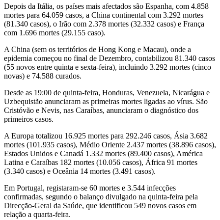
Depois da Itália, os países mais afectados são Espanha, com 4.858
mortes para 64.059 casos, a China continental com 3.292 mortes
(81.340 casos), o Irão com 2.378 mortes (32.332 casos) e França
com 1.696 mortes (29.155 caso).
A China (sem os territórios de Hong Kong e Macau), onde a
epidemia começou no final de Dezembro, contabilizou 81.340 casos
(55 novos entre quinta e sexta-feira), incluindo 3.292 mortes (cinco
novas) e 74.588 curados.
Desde as 19:00 de quinta-feira, Honduras, Venezuela, Nicarágua e
Uzbequistão anunciaram as primeiras mortes ligadas ao vírus. São
Cristóvão e Nevis, nas Caraíbas, anunciaram o diagnóstico dos
primeiros casos.
A Europa totalizou 16.925 mortes para 292.246 casos, Ásia 3.682
mortes (101.935 casos), Médio Oriente 2.437 mortes (38.896 casos),
Estados Unidos e Canadá 1.332 mortes (89.400 casos), América
Latina e Caraíbas 182 mortes (10.056 casos), África 91 mortes
(3.340 casos) e Oceânia 14 mortes (3.491 casos).
Em Portugal, registaram-se 60 mortes e 3.544 infecções
confirmadas, segundo o balanço divulgado na quinta-feira pela
Direcção-Geral da Saúde, que identificou 549 novos casos em
relação a quarta-feira.