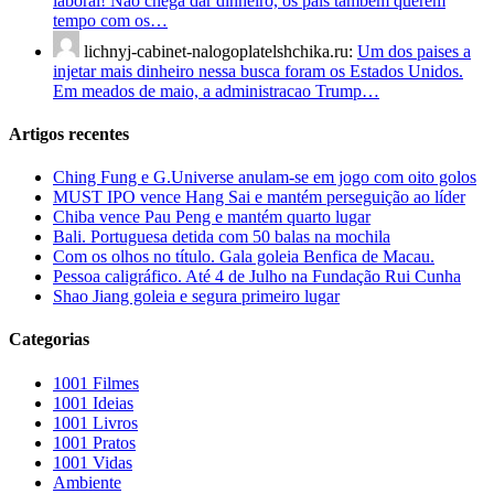
laboral! Não chega dar dinheiro, os pais também querem
tempo com os…
lichnyj-cabinet-nalogoplatelshchika.ru:
Um dos paises a
injetar mais dinheiro nessa busca foram os Estados Unidos.
Em meados de maio, a administracao Trump…
Artigos recentes
Ching Fung e G.Universe anulam-se em jogo com oito golos
MUST IPO vence Hang Sai e mantém perseguição ao líder
Chiba vence Pau Peng e mantém quarto lugar
Bali. Portuguesa detida com 50 balas na mochila
Com os olhos no título. Gala goleia Benfica de Macau.
Pessoa caligráfico. Até 4 de Julho na Fundação Rui Cunha
Shao Jiang goleia e segura primeiro lugar
Categorias
1001 Filmes
1001 Ideias
1001 Livros
1001 Pratos
1001 Vidas
Ambiente