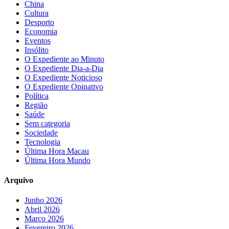
China
Cultura
Desporto
Economia
Eventos
Insólito
O Expediente ao Minuto
O Expediente Dia-a-Dia
O Expediente Noticioso
O Expediente Opinativo
Política
Região
Saúde
Sem categoria
Sociedade
Tecnologia
Última Hora Macau
Última Hora Mundo
Arquivo
Junho 2026
Abril 2026
Março 2026
Fevereiro 2026