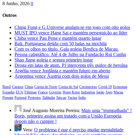
8 Junho, 2026
0
Outros
Ching Fung e G.Universe anulam-se em jogo com oito golos
MUST IPO vence Hang Sai e mantém perseguição ao líder
Chiba vence Pau Peng e mantém quarto lugar
Bali. Portuguesa detida com 50 balas na mochila
Com os olhos no título. Gala goleia Benfica de Macau.
Pessoa caligráfico. Até 4 de Julho na Fundação Rui Cunha
Shao Jiang goleia e segura primeiro lugar
Droga em latas de atum. PJ intercepta três quilos de heroína
Argélia vence Jordânia e mantém futuro em aberto
Argentina vence Áustria com dois golos de Messi
Brasil
Casinos
China
Coreia do Norte
Coreia do Sul
Coronavírus
Covid-19
Economia
Espanha
EUA
Filipinas
França
Governo
Hong Kong
Indonésia
Japão
Jogo
Macau
Pequim
Portugal
Protestos
Tailândia
Taiwan
Vacina
Índia
José Augusto Moreira Pereira:
Mais uma "trumpalhada" !
Boris, primeiro assina um tratado com a União Europeia,
depois não o cumpre !
Vera:
O problema é que é preciso mudar mentalidade