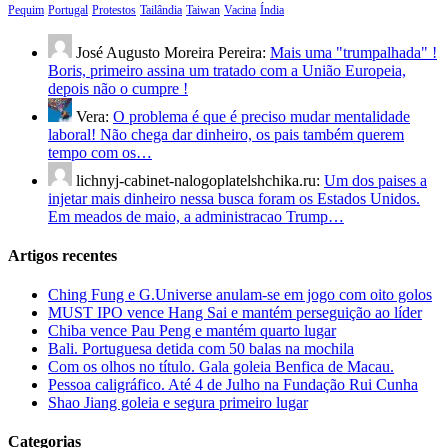
Pequim
Portugal
Protestos
Tailândia
Taiwan
Vacina
Índia
José Augusto Moreira Pereira:
Mais uma "trumpalhada" !
Boris, primeiro assina um tratado com a União Europeia,
depois não o cumpre !
Vera:
O problema é que é preciso mudar mentalidade
laboral! Não chega dar dinheiro, os pais também querem
tempo com os…
lichnyj-cabinet-nalogoplatelshchika.ru:
Um dos paises a
injetar mais dinheiro nessa busca foram os Estados Unidos.
Em meados de maio, a administracao Trump…
Artigos recentes
Ching Fung e G.Universe anulam-se em jogo com oito golos
MUST IPO vence Hang Sai e mantém perseguição ao líder
Chiba vence Pau Peng e mantém quarto lugar
Bali. Portuguesa detida com 50 balas na mochila
Com os olhos no título. Gala goleia Benfica de Macau.
Pessoa caligráfico. Até 4 de Julho na Fundação Rui Cunha
Shao Jiang goleia e segura primeiro lugar
Categorias