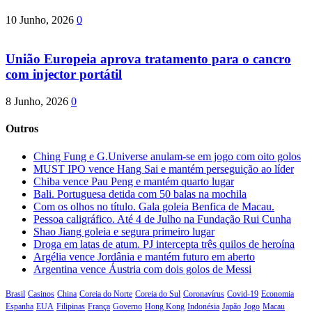
10 Junho, 2026
0
União Europeia aprova tratamento para o cancro
com injector portátil
8 Junho, 2026
0
Outros
Ching Fung e G.Universe anulam-se em jogo com oito golos
MUST IPO vence Hang Sai e mantém perseguição ao líder
Chiba vence Pau Peng e mantém quarto lugar
Bali. Portuguesa detida com 50 balas na mochila
Com os olhos no título. Gala goleia Benfica de Macau.
Pessoa caligráfico. Até 4 de Julho na Fundação Rui Cunha
Shao Jiang goleia e segura primeiro lugar
Droga em latas de atum. PJ intercepta três quilos de heroína
Argélia vence Jordânia e mantém futuro em aberto
Argentina vence Áustria com dois golos de Messi
Brasil
Casinos
China
Coreia do Norte
Coreia do Sul
Coronavírus
Covid-19
Economia
Espanha
EUA
Filipinas
França
Governo
Hong Kong
Indonésia
Japão
Jogo
Macau