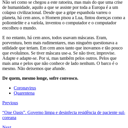
Não sei como se chegou a este ratoeira, mas mais do que uma crise
de humanidade, aquilo a que se assiste por toda a Europa é a um
colapso civilizacional. Desde que a gripe espanhola varreu o
planeta, há cem anos, o Homem pisou a Lua, fintou doenças como a
poliomielite e a varíola, inventou o computador e o computador
encolheu o mundo.
E no entanto, há cem anos, todos usavam máscaras. Eram,
porventura, bem mais rudimentares, mas ninguém questionava a
utilidade que teriam. Em cem anos tanto que inovamos e tão pouco
que evoluímos. Se tiver máscara use-a. Se não tiver, improvise.
Adapte e adapte-se. Por si, mas também pelos outros. Pelos que
mais ama e pelos que não conhece de lado nenhum. O barco é o
mesmo. Não deixemos que afunde.
De quem, mesmo longe, sofre convosco.
Coronavirus
Quarentena
Previous
“One Oasis”. Governo limpa e desinfecta residência de paciente sul-
coreana
Next