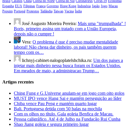
Brasil
Casinos
China
Coreia do Norte
Coreia do Sul
Coronavírus
Covid-19
Economia
Espanha
EUA
Filipinas
França
Governo
Hong Kong
Indonésia
Japão
Jogo
Macau
Pequim
Portugal
Protestos
Tailândia
Taiwan
Vacina
Índia
José Augusto Moreira Pereira:
Mais uma "trumpalhada" !
Boris, primeiro assina um tratado com a União Europeia,
depois não o cumpre !
Vera:
O problema é que é preciso mudar mentalidade
laboral! Não chega dar dinheiro, os pais também querem
tempo com os…
lichnyj-cabinet-nalogoplatelshchika.ru:
Um dos paises a
injetar mais dinheiro nessa busca foram os Estados Unidos.
Em meados de maio, a administracao Trump…
Artigos recentes
Ching Fung e G.Universe anulam-se em jogo com oito golos
MUST IPO vence Hang Sai e mantém perseguição ao líder
Chiba vence Pau Peng e mantém quarto lugar
Bali. Portuguesa detida com 50 balas na mochila
Com os olhos no título. Gala goleia Benfica de Macau.
Pessoa caligráfico. Até 4 de Julho na Fundação Rui Cunha
Shao Jiang goleia e segura primeiro lugar