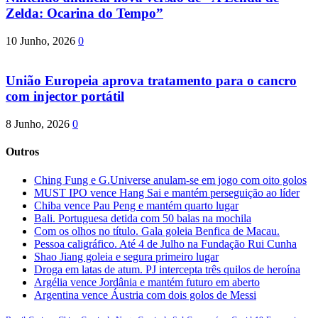
Zelda: Ocarina do Tempo”
10 Junho, 2026
0
União Europeia aprova tratamento para o cancro
com injector portátil
8 Junho, 2026
0
Outros
Ching Fung e G.Universe anulam-se em jogo com oito golos
MUST IPO vence Hang Sai e mantém perseguição ao líder
Chiba vence Pau Peng e mantém quarto lugar
Bali. Portuguesa detida com 50 balas na mochila
Com os olhos no título. Gala goleia Benfica de Macau.
Pessoa caligráfico. Até 4 de Julho na Fundação Rui Cunha
Shao Jiang goleia e segura primeiro lugar
Droga em latas de atum. PJ intercepta três quilos de heroína
Argélia vence Jordânia e mantém futuro em aberto
Argentina vence Áustria com dois golos de Messi