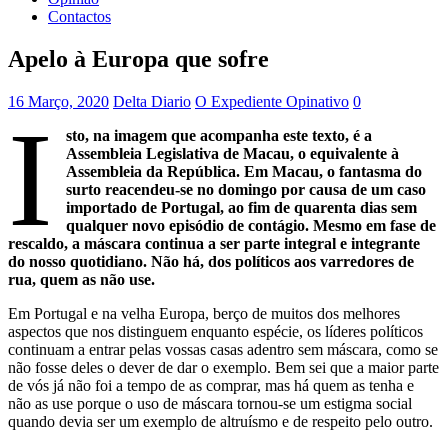
Contactos
Apelo à Europa que sofre
16 Março, 2020
Delta Diario
O Expediente Opinativo
0
I
sto, na imagem que acompanha este texto, é a
Assembleia Legislativa de Macau, o equivalente à
Assembleia da República. Em Macau, o fantasma do
surto reacendeu-se no domingo por causa de um caso
importado de Portugal, ao fim de quarenta dias sem
qualquer novo episódio de contágio. Mesmo em fase de
rescaldo, a máscara continua a ser parte integral e integrante
do nosso quotidiano. Não há, dos políticos aos varredores de
rua, quem as não use.
Em Portugal e na velha Europa, berço de muitos dos melhores
aspectos que nos distinguem enquanto espécie, os líderes políticos
continuam a entrar pelas vossas casas adentro sem máscara, como se
não fosse deles o dever de dar o exemplo. Bem sei que a maior parte
de vós já não foi a tempo de as comprar, mas há quem as tenha e
não as use porque o uso de máscara tornou-se um estigma social
quando devia ser um exemplo de altruísmo e de respeito pelo outro.