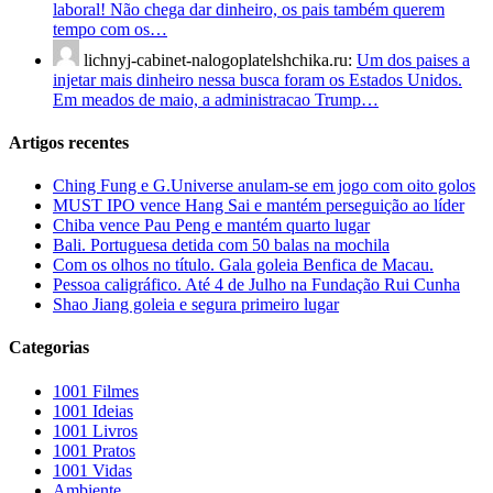
laboral! Não chega dar dinheiro, os pais também querem
tempo com os…
lichnyj-cabinet-nalogoplatelshchika.ru:
Um dos paises a
injetar mais dinheiro nessa busca foram os Estados Unidos.
Em meados de maio, a administracao Trump…
Artigos recentes
Ching Fung e G.Universe anulam-se em jogo com oito golos
MUST IPO vence Hang Sai e mantém perseguição ao líder
Chiba vence Pau Peng e mantém quarto lugar
Bali. Portuguesa detida com 50 balas na mochila
Com os olhos no título. Gala goleia Benfica de Macau.
Pessoa caligráfico. Até 4 de Julho na Fundação Rui Cunha
Shao Jiang goleia e segura primeiro lugar
Categorias
1001 Filmes
1001 Ideias
1001 Livros
1001 Pratos
1001 Vidas
Ambiente