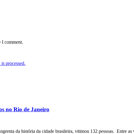
e I comment.
is processed.
os no Rio de Janeiro
angrenta da história da cidade brasileira, vitimou 132 pessoas. Entre as 