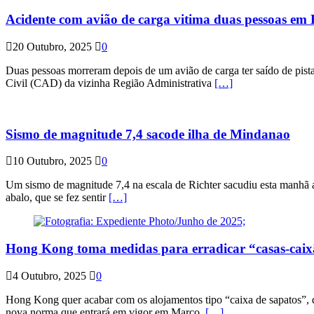
Acidente com avião de carga vitima duas pessoas e
20 Outubro, 2025
0
Duas pessoas morreram depois de um avião de carga ter saído de pist
Civil (CAD) da vizinha Região Administrativa
[…]
Sismo de magnitude 7,4 sacode ilha de Mindanao
10 Outubro, 2025
0
Um sismo de magnitude 7,4 na escala de Richter sacudiu esta manhã a
abalo, que se fez sentir
[…]
Hong Kong toma medidas para erradicar “casas-cai
4 Outubro, 2025
0
Hong Kong quer acabar com os alojamentos tipo “caixa de sapatos”, qu
nova norma que entrará em vigor em Março.
[…]