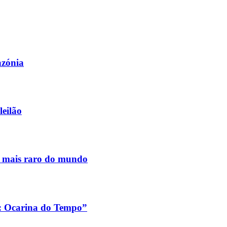
azónia
leilão
s mais raro do mundo
a: Ocarina do Tempo”