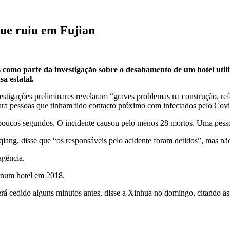
que ruiu em Fujian
os como parte da investigação sobre o desabamento de um hotel uti
a estatal.
vestigações preliminares revelaram “graves problemas na construção, r
ara pessoas que tinham tido contacto próximo com infectados pelo Cov
m poucos segundos. O incidente causou pelo menos 28 mortos. Uma pess
iang, disse que “os responsáveis pelo acidente foram detidos”, mas nã
agência.
 num hotel em 2018.
á cedido alguns minutos antes, disse a Xinhua no domingo, citando as 