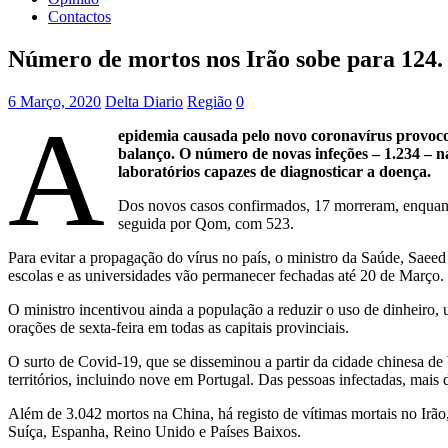
Contactos
Número de mortos nos Irão sobe para 124. 
6 Março, 2020
Delta Diario
Região
0
A
epidemia causada pelo novo coronavírus provocou
balanço. O número de novas infeções – 1.234 – na
laboratórios capazes de diagnosticar a doença.
Dos novos casos confirmados, 17 morreram, enquanto
seguida por Qom, com 523.
Para evitar a propagação do vírus no país, o ministro da Saúde, Saeed 
escolas e as universidades vão permanecer fechadas até 20 de Março.
O ministro incentivou ainda a população a reduzir o uso de dinheiro,
orações de sexta-feira em todas as capitais provinciais.
O surto de Covid-19, que se disseminou a partir da cidade chinesa d
territórios, incluindo nove em Portugal. Das pessoas infectadas, mais
Além de 3.042 mortos na China, há registo de vítimas mortais no Irão
Suíça, Espanha, Reino Unido e Países Baixos.