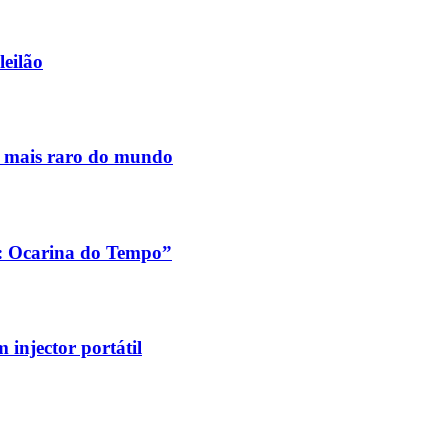
leilão
s mais raro do mundo
a: Ocarina do Tempo”
injector portátil