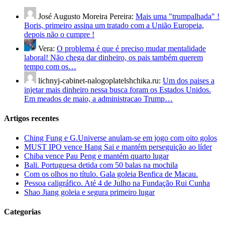
José Augusto Moreira Pereira:
Mais uma "trumpalhada" !
Boris, primeiro assina um tratado com a União Europeia,
depois não o cumpre !
Vera:
O problema é que é preciso mudar mentalidade
laboral! Não chega dar dinheiro, os pais também querem
tempo com os…
lichnyj-cabinet-nalogoplatelshchika.ru:
Um dos paises a
injetar mais dinheiro nessa busca foram os Estados Unidos.
Em meados de maio, a administracao Trump…
Artigos recentes
Ching Fung e G.Universe anulam-se em jogo com oito golos
MUST IPO vence Hang Sai e mantém perseguição ao líder
Chiba vence Pau Peng e mantém quarto lugar
Bali. Portuguesa detida com 50 balas na mochila
Com os olhos no título. Gala goleia Benfica de Macau.
Pessoa caligráfico. Até 4 de Julho na Fundação Rui Cunha
Shao Jiang goleia e segura primeiro lugar
Categorias