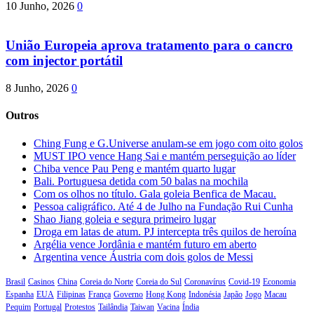
10 Junho, 2026
0
União Europeia aprova tratamento para o cancro
com injector portátil
8 Junho, 2026
0
Outros
Ching Fung e G.Universe anulam-se em jogo com oito golos
MUST IPO vence Hang Sai e mantém perseguição ao líder
Chiba vence Pau Peng e mantém quarto lugar
Bali. Portuguesa detida com 50 balas na mochila
Com os olhos no título. Gala goleia Benfica de Macau.
Pessoa caligráfico. Até 4 de Julho na Fundação Rui Cunha
Shao Jiang goleia e segura primeiro lugar
Droga em latas de atum. PJ intercepta três quilos de heroína
Argélia vence Jordânia e mantém futuro em aberto
Argentina vence Áustria com dois golos de Messi
Brasil
Casinos
China
Coreia do Norte
Coreia do Sul
Coronavírus
Covid-19
Economia
Espanha
EUA
Filipinas
França
Governo
Hong Kong
Indonésia
Japão
Jogo
Macau
Pequim
Portugal
Protestos
Tailândia
Taiwan
Vacina
Índia