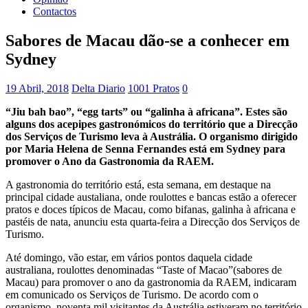
Contactos
Sabores de Macau dão-se a conhecer em
Sydney
19 Abril, 2018
Delta Diario
1001 Pratos
0
“Jiu bah bao”, “egg tarts” ou “galinha à africana”. Estes são
alguns dos acepipes gastronómicos do território que a Direcção
dos Serviços de Turismo leva à Austrália. O organismo dirigido
por Maria Helena de Senna Fernandes está em Sydney para
promover o Ano da Gastronomia da RAEM.
A gastronomia do território está, esta semana, em destaque na
principal cidade austaliana, onde roulottes e bancas estão a oferecer
pratos e doces típicos de Macau, como bifanas, galinha à africana e
pastéis de nata, anunciu esta quarta-feira a Direcção dos Serviços de
Turismo.
Até domingo, vão estar, em vários pontos daquela cidade
australiana, roulottes denominadas “Taste of Macao”(sabores de
Macau) para promover o ano da gastronomia da RAEM, indicaram
em comunicado os Serviços de Turismo. De acordo com o
organismo, noventa mil visitantes da Austrália estiveram no território