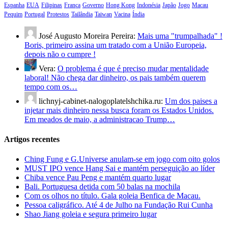
Espanha
EUA
Filipinas
França
Governo
Hong Kong
Indonésia
Japão
Jogo
Macau
Pequim
Portugal
Protestos
Tailândia
Taiwan
Vacina
Índia
José Augusto Moreira Pereira:
Mais uma "trumpalhada" !
Boris, primeiro assina um tratado com a União Europeia,
depois não o cumpre !
Vera:
O problema é que é preciso mudar mentalidade
laboral! Não chega dar dinheiro, os pais também querem
tempo com os…
lichnyj-cabinet-nalogoplatelshchika.ru:
Um dos paises a
injetar mais dinheiro nessa busca foram os Estados Unidos.
Em meados de maio, a administracao Trump…
Artigos recentes
Ching Fung e G.Universe anulam-se em jogo com oito golos
MUST IPO vence Hang Sai e mantém perseguição ao líder
Chiba vence Pau Peng e mantém quarto lugar
Bali. Portuguesa detida com 50 balas na mochila
Com os olhos no título. Gala goleia Benfica de Macau.
Pessoa caligráfico. Até 4 de Julho na Fundação Rui Cunha
Shao Jiang goleia e segura primeiro lugar