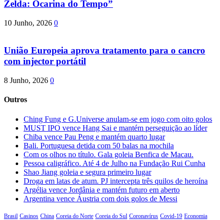
Zelda: Ocarina do Tempo”
10 Junho, 2026
0
União Europeia aprova tratamento para o cancro
com injector portátil
8 Junho, 2026
0
Outros
Ching Fung e G.Universe anulam-se em jogo com oito golos
MUST IPO vence Hang Sai e mantém perseguição ao líder
Chiba vence Pau Peng e mantém quarto lugar
Bali. Portuguesa detida com 50 balas na mochila
Com os olhos no título. Gala goleia Benfica de Macau.
Pessoa caligráfico. Até 4 de Julho na Fundação Rui Cunha
Shao Jiang goleia e segura primeiro lugar
Droga em latas de atum. PJ intercepta três quilos de heroína
Argélia vence Jordânia e mantém futuro em aberto
Argentina vence Áustria com dois golos de Messi
Brasil
Casinos
China
Coreia do Norte
Coreia do Sul
Coronavírus
Covid-19
Economia