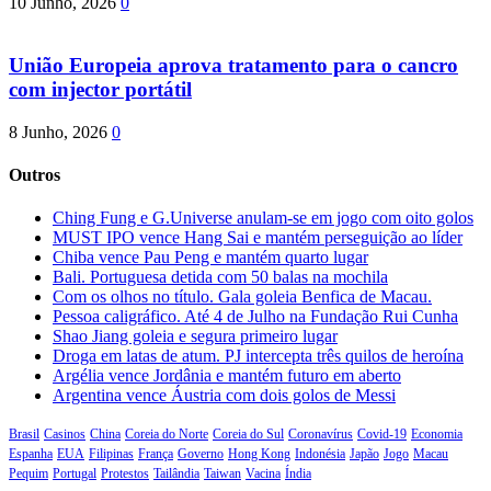
10 Junho, 2026
0
União Europeia aprova tratamento para o cancro
com injector portátil
8 Junho, 2026
0
Outros
Ching Fung e G.Universe anulam-se em jogo com oito golos
MUST IPO vence Hang Sai e mantém perseguição ao líder
Chiba vence Pau Peng e mantém quarto lugar
Bali. Portuguesa detida com 50 balas na mochila
Com os olhos no título. Gala goleia Benfica de Macau.
Pessoa caligráfico. Até 4 de Julho na Fundação Rui Cunha
Shao Jiang goleia e segura primeiro lugar
Droga em latas de atum. PJ intercepta três quilos de heroína
Argélia vence Jordânia e mantém futuro em aberto
Argentina vence Áustria com dois golos de Messi
Brasil
Casinos
China
Coreia do Norte
Coreia do Sul
Coronavírus
Covid-19
Economia
Espanha
EUA
Filipinas
França
Governo
Hong Kong
Indonésia
Japão
Jogo
Macau
Pequim
Portugal
Protestos
Tailândia
Taiwan
Vacina
Índia