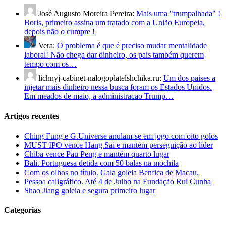
José Augusto Moreira Pereira:
Mais uma "trumpalhada" !
Boris, primeiro assina um tratado com a União Europeia,
depois não o cumpre !
Vera:
O problema é que é preciso mudar mentalidade
laboral! Não chega dar dinheiro, os pais também querem
tempo com os…
lichnyj-cabinet-nalogoplatelshchika.ru:
Um dos paises a
injetar mais dinheiro nessa busca foram os Estados Unidos.
Em meados de maio, a administracao Trump…
Artigos recentes
Ching Fung e G.Universe anulam-se em jogo com oito golos
MUST IPO vence Hang Sai e mantém perseguição ao líder
Chiba vence Pau Peng e mantém quarto lugar
Bali. Portuguesa detida com 50 balas na mochila
Com os olhos no título. Gala goleia Benfica de Macau.
Pessoa caligráfico. Até 4 de Julho na Fundação Rui Cunha
Shao Jiang goleia e segura primeiro lugar
Categorias