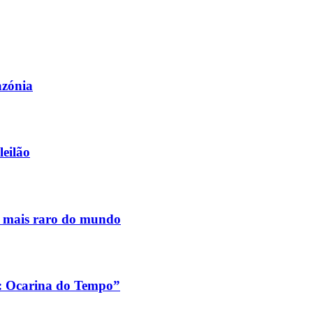
azónia
leilão
s mais raro do mundo
a: Ocarina do Tempo”