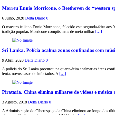
Morreu Ennio Morricone, o Beethoven do “western s
6 Julho, 2020
Delta Diario
0
O maestro italiano Ennio Morricone, falecido esta segunda-feira aos 
tradição popular. Morricone compôs mais de meio milhar
[…]
Sri Lanka. Polícia acalma zonas confinadas com músi
9 Abril, 2020
Delta Diario
0
A polícia do Sri Lanka procurou na quarta-feira acalmar as áreas con
lenta, novos casos de infectados. A
[…]
Pirataria. China elimina milhares de vídeos e música 
3 Agosto, 2018
Delta Diario
0
A Administração do Ciberespaço da China eliminou ao longo dos último