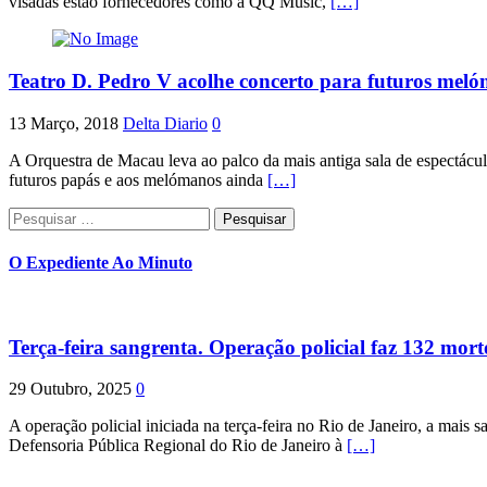
visadas estão fornecedores como a QQ Music,
[…]
Teatro D. Pedro V acolhe concerto para futuros mel
13 Março, 2018
Delta Diario
0
A Orquestra de Macau leva ao palco da mais antiga sala de espectácu
futuros papás e aos melómanos ainda
[…]
Pesquisar
por:
O Expediente Ao Minuto
Terça-feira sangrenta. Operação policial faz 132 mort
29 Outubro, 2025
0
A operação policial iniciada na terça-feira no Rio de Janeiro, a mais s
Defensoria Pública Regional do Rio de Janeiro à
[…]