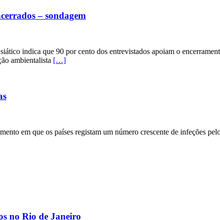
ncerrados – sondagem
tico indica que 90 por cento dos entrevistados apoiam o encerramento 
ção ambientalista
[…]
as
ento em que os países registam um número crescente de infeções pelo
os no Rio de Janeiro