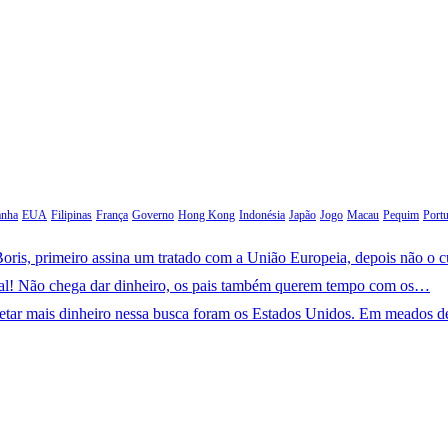
anha
EUA
Filipinas
França
Governo
Hong Kong
Indonésia
Japão
Jogo
Macau
Pequim
Portu
oris, primeiro assina um tratado com a União Europeia, depois não o 
ral! Não chega dar dinheiro, os pais também querem tempo com os…
jetar mais dinheiro nessa busca foram os Estados Unidos. Em meados 