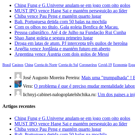
Ching Fung e G.Universe anulam-se em jogo com oito golos
MUST IPO vence Hang Sai e mantém perseguição ao líder
Chiba vence Pau Peng e mantém quarto lugar
Bali. Portuguesa detida com 50 balas na mochila
Com os olhos no título. Gala goleia Benfica de Macau.
Pessoa caligráfico. Até 4 de Julho na Fundação Rui Cunha
Shao Jiang goleia e segura primeiro lugar
Droga em latas de atum. PJ intercepta três quilos de heroína
Argélia vence Jordânia e mantém futuro em aberto
Argentina vence Áustria com dois golos de Messi
Brasil
Casinos
China
Coreia do Norte
Coreia do Sul
Coronavírus
Covid-19
Economia
Esp
José Augusto Moreira Pereira:
Mais uma "trumpalhada" ! B
Vera:
O problema é que é preciso mudar mentalidade labo
lichnyj-cabinet-nalogoplatelshchika.ru:
Um dos paises a in
Artigos recentes
Ching Fung e G.Universe anulam-se em jogo com oito golos
MUST IPO vence Hang Sai e mantém perseguição ao líder
Chiba vence Pau Peng e mantém quarto lugar
Bali. Portuguesa detida com 50 balas na mochila