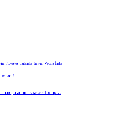
gal
Protestos
Tailândia
Taiwan
Vacina
Índia
cumpre !
de maio, a administracao Trump…