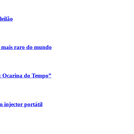
leilão
s mais raro do mundo
a: Ocarina do Tempo”
injector portátil