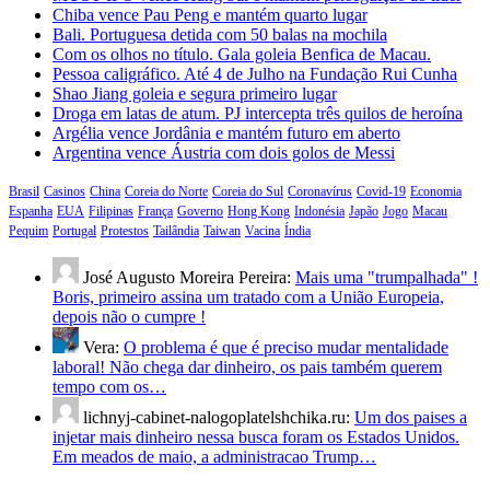
Chiba vence Pau Peng e mantém quarto lugar
Bali. Portuguesa detida com 50 balas na mochila
Com os olhos no título. Gala goleia Benfica de Macau.
Pessoa caligráfico. Até 4 de Julho na Fundação Rui Cunha
Shao Jiang goleia e segura primeiro lugar
Droga em latas de atum. PJ intercepta três quilos de heroína
Argélia vence Jordânia e mantém futuro em aberto
Argentina vence Áustria com dois golos de Messi
Brasil
Casinos
China
Coreia do Norte
Coreia do Sul
Coronavírus
Covid-19
Economia
Espanha
EUA
Filipinas
França
Governo
Hong Kong
Indonésia
Japão
Jogo
Macau
Pequim
Portugal
Protestos
Tailândia
Taiwan
Vacina
Índia
José Augusto Moreira Pereira:
Mais uma "trumpalhada" !
Boris, primeiro assina um tratado com a União Europeia,
depois não o cumpre !
Vera:
O problema é que é preciso mudar mentalidade
laboral! Não chega dar dinheiro, os pais também querem
tempo com os…
lichnyj-cabinet-nalogoplatelshchika.ru:
Um dos paises a
injetar mais dinheiro nessa busca foram os Estados Unidos.
Em meados de maio, a administracao Trump…