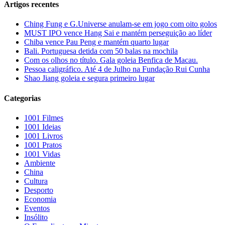
Artigos recentes
Ching Fung e G.Universe anulam-se em jogo com oito golos
MUST IPO vence Hang Sai e mantém perseguição ao líder
Chiba vence Pau Peng e mantém quarto lugar
Bali. Portuguesa detida com 50 balas na mochila
Com os olhos no título. Gala goleia Benfica de Macau.
Pessoa caligráfico. Até 4 de Julho na Fundação Rui Cunha
Shao Jiang goleia e segura primeiro lugar
Categorias
1001 Filmes
1001 Ideias
1001 Livros
1001 Pratos
1001 Vidas
Ambiente
China
Cultura
Desporto
Economia
Eventos
Insólito