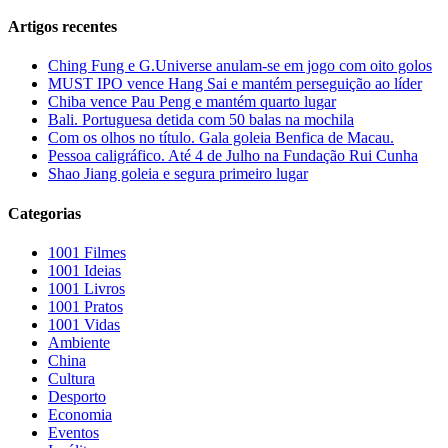
Artigos recentes
Ching Fung e G.Universe anulam-se em jogo com oito golos
MUST IPO vence Hang Sai e mantém perseguição ao líder
Chiba vence Pau Peng e mantém quarto lugar
Bali. Portuguesa detida com 50 balas na mochila
Com os olhos no título. Gala goleia Benfica de Macau.
Pessoa caligráfico. Até 4 de Julho na Fundação Rui Cunha
Shao Jiang goleia e segura primeiro lugar
Categorias
1001 Filmes
1001 Ideias
1001 Livros
1001 Pratos
1001 Vidas
Ambiente
China
Cultura
Desporto
Economia
Eventos