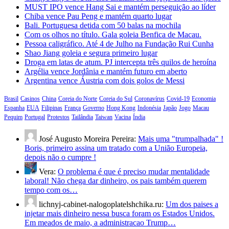
MUST IPO vence Hang Sai e mantém perseguição ao líder
Chiba vence Pau Peng e mantém quarto lugar
Bali. Portuguesa detida com 50 balas na mochila
Com os olhos no título. Gala goleia Benfica de Macau.
Pessoa caligráfico. Até 4 de Julho na Fundação Rui Cunha
Shao Jiang goleia e segura primeiro lugar
Droga em latas de atum. PJ intercepta três quilos de heroína
Argélia vence Jordânia e mantém futuro em aberto
Argentina vence Áustria com dois golos de Messi
Brasil
Casinos
China
Coreia do Norte
Coreia do Sul
Coronavírus
Covid-19
Economia
Espanha
EUA
Filipinas
França
Governo
Hong Kong
Indonésia
Japão
Jogo
Macau
Pequim
Portugal
Protestos
Tailândia
Taiwan
Vacina
Índia
José Augusto Moreira Pereira:
Mais uma "trumpalhada" !
Boris, primeiro assina um tratado com a União Europeia,
depois não o cumpre !
Vera:
O problema é que é preciso mudar mentalidade
laboral! Não chega dar dinheiro, os pais também querem
tempo com os…
lichnyj-cabinet-nalogoplatelshchika.ru:
Um dos paises a
injetar mais dinheiro nessa busca foram os Estados Unidos.
Em meados de maio, a administracao Trump…