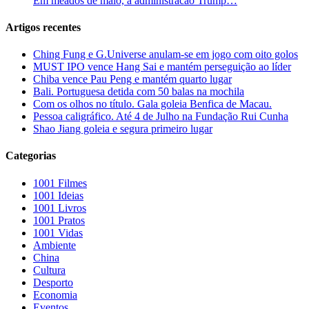
Em meados de maio, a administracao Trump…
Artigos recentes
Ching Fung e G.Universe anulam-se em jogo com oito golos
MUST IPO vence Hang Sai e mantém perseguição ao líder
Chiba vence Pau Peng e mantém quarto lugar
Bali. Portuguesa detida com 50 balas na mochila
Com os olhos no título. Gala goleia Benfica de Macau.
Pessoa caligráfico. Até 4 de Julho na Fundação Rui Cunha
Shao Jiang goleia e segura primeiro lugar
Categorias
1001 Filmes
1001 Ideias
1001 Livros
1001 Pratos
1001 Vidas
Ambiente
China
Cultura
Desporto
Economia
Eventos