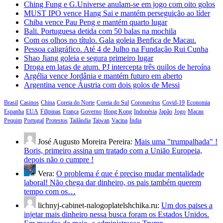
Ching Fung e G.Universe anulam-se em jogo com oito golos
MUST IPO vence Hang Sai e mantém perseguição ao líder
Chiba vence Pau Peng e mantém quarto lugar
Bali. Portuguesa detida com 50 balas na mochila
Com os olhos no título. Gala goleia Benfica de Macau.
Pessoa caligráfico. Até 4 de Julho na Fundação Rui Cunha
Shao Jiang goleia e segura primeiro lugar
Droga em latas de atum. PJ intercepta três quilos de heroína
Argélia vence Jordânia e mantém futuro em aberto
Argentina vence Áustria com dois golos de Messi
Brasil
Casinos
China
Coreia do Norte
Coreia do Sul
Coronavírus
Covid-19
Economia
Espanha
EUA
Filipinas
França
Governo
Hong Kong
Indonésia
Japão
Jogo
Macau
Pequim
Portugal
Protestos
Tailândia
Taiwan
Vacina
Índia
José Augusto Moreira Pereira:
Mais uma "trumpalhada" !
Boris, primeiro assina um tratado com a União Europeia,
depois não o cumpre !
Vera:
O problema é que é preciso mudar mentalidade
laboral! Não chega dar dinheiro, os pais também querem
tempo com os…
lichnyj-cabinet-nalogoplatelshchika.ru:
Um dos paises a
injetar mais dinheiro nessa busca foram os Estados Unidos.