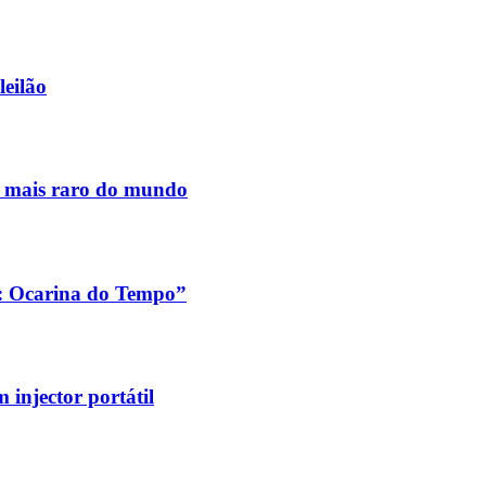
leilão
s mais raro do mundo
a: Ocarina do Tempo”
injector portátil