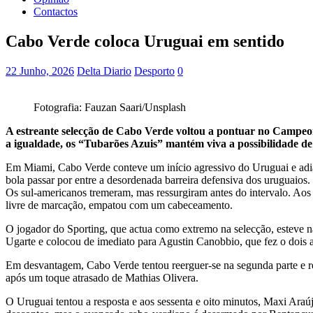
Contactos
Cabo Verde coloca Uruguai em sentido
22 Junho, 2026
Delta Diario
Desporto
0
Fotografia: Fauzan Saari/Unsplash
A estreante selecção de Cabo Verde voltou a pontuar no Campeo
a igualdade, os “Tubarões Azuis” mantém viva a possibilidade de
Em Miami, Cabo Verde conteve um início agressivo do Uruguai e adia
bola passar por entre a desordenada barreira defensiva dos uruguaios.
Os sul-americanos tremeram, mas ressurgiram antes do intervalo. Aos
livre de marcação, empatou com um cabeceamento.
O jogador do Sporting, que actua como extremo na selecção, esteve n
Ugarte e colocou de imediato para Agustin Canobbio, que fez o dois 
Em desvantagem, Cabo Verde tentou reerguer-se na segunda parte e r
após um toque atrasado de Mathias Olivera.
O Uruguai tentou a resposta e aos sessenta e oito minutos, Maxi Araú