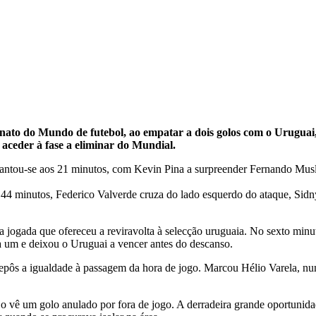
nato do Mundo de futebol, ao empatar a dois golos com o Urugua
 aceder à fase a eliminar do Mundial.
ntou-se aos 21 minutos, com Kevin Pina a surpreender Fernando Musle
 44 minutos, Federico Valverde cruza do lado esquerdo do ataque, Sidn
a jogada que ofereceu a reviravolta à selecção uruguaia. No sexto mi
a um e deixou o Uruguai a vencer antes do descanso.
epôs a igualdade à passagem da hora de jogo. Marcou Hélio Varela, nu
jo vê um golo anulado por fora de jogo. A derradeira grande oportunid