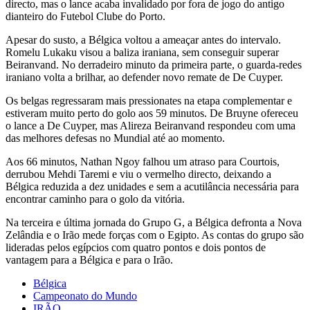
directo, mas o lance acaba invalidado por fora de jogo do antigo
dianteiro do Futebol Clube do Porto.
Apesar do susto, a Bélgica voltou a ameaçar antes do intervalo.
Romelu Lukaku visou a baliza iraniana, sem conseguir superar
Beiranvand. No derradeiro minuto da primeira parte, o guarda-redes
iraniano volta a brilhar, ao defender novo remate de De Cuyper.
Os belgas regressaram mais pressionates na etapa complementar e
estiveram muito perto do golo aos 59 minutos. De Bruyne ofereceu
o lance a De Cuyper, mas Alireza Beiranvand respondeu com uma
das melhores defesas no Mundial até ao momento.
Aos 66 minutos, Nathan Ngoy falhou um atraso para Courtois,
derrubou Mehdi Taremi e viu o vermelho directo, deixando a
Bélgica reduzida a dez unidades e sem a acutilância necessária para
encontrar caminho para o golo da vitória.
Na terceira e última jornada do Grupo G, a Bélgica defronta a Nova
Zelândia e o Irão mede forças com o Egipto. As contas do grupo são
lideradas pelos egípcios com quatro pontos e dois pontos de
vantagem para a Bélgica e para o Irão.
Bélgica
Campeonato do Mundo
IRÃO