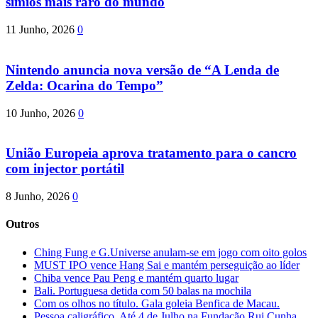
símios mais raro do mundo
11 Junho, 2026
0
Nintendo anuncia nova versão de “A Lenda de
Zelda: Ocarina do Tempo”
10 Junho, 2026
0
União Europeia aprova tratamento para o cancro
com injector portátil
8 Junho, 2026
0
Outros
Ching Fung e G.Universe anulam-se em jogo com oito golos
MUST IPO vence Hang Sai e mantém perseguição ao líder
Chiba vence Pau Peng e mantém quarto lugar
Bali. Portuguesa detida com 50 balas na mochila
Com os olhos no título. Gala goleia Benfica de Macau.
Pessoa caligráfico. Até 4 de Julho na Fundação Rui Cunha