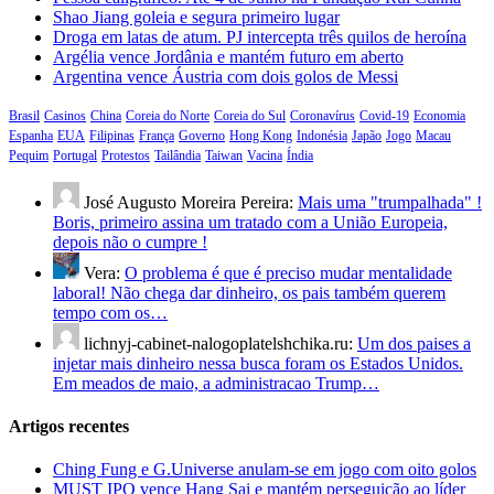
Shao Jiang goleia e segura primeiro lugar
Droga em latas de atum. PJ intercepta três quilos de heroína
Argélia vence Jordânia e mantém futuro em aberto
Argentina vence Áustria com dois golos de Messi
Brasil
Casinos
China
Coreia do Norte
Coreia do Sul
Coronavírus
Covid-19
Economia
Espanha
EUA
Filipinas
França
Governo
Hong Kong
Indonésia
Japão
Jogo
Macau
Pequim
Portugal
Protestos
Tailândia
Taiwan
Vacina
Índia
José Augusto Moreira Pereira:
Mais uma "trumpalhada" !
Boris, primeiro assina um tratado com a União Europeia,
depois não o cumpre !
Vera:
O problema é que é preciso mudar mentalidade
laboral! Não chega dar dinheiro, os pais também querem
tempo com os…
lichnyj-cabinet-nalogoplatelshchika.ru:
Um dos paises a
injetar mais dinheiro nessa busca foram os Estados Unidos.
Em meados de maio, a administracao Trump…
Artigos recentes
Ching Fung e G.Universe anulam-se em jogo com oito golos
MUST IPO vence Hang Sai e mantém perseguição ao líder