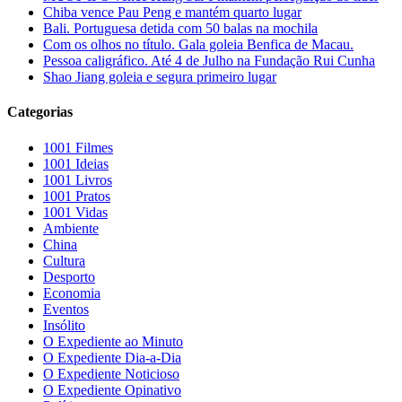
Chiba vence Pau Peng e mantém quarto lugar
Bali. Portuguesa detida com 50 balas na mochila
Com os olhos no título. Gala goleia Benfica de Macau.
Pessoa caligráfico. Até 4 de Julho na Fundação Rui Cunha
Shao Jiang goleia e segura primeiro lugar
Categorias
1001 Filmes
1001 Ideias
1001 Livros
1001 Pratos
1001 Vidas
Ambiente
China
Cultura
Desporto
Economia
Eventos
Insólito
O Expediente ao Minuto
O Expediente Dia-a-Dia
O Expediente Noticioso
O Expediente Opinativo