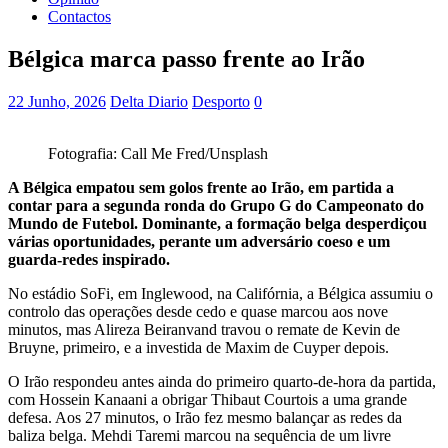
Contactos
Bélgica marca passo frente ao Irão
22 Junho, 2026
Delta Diario
Desporto
0
Fotografia: Call Me Fred/Unsplash
A Bélgica empatou sem golos frente ao Irão, em partida a
contar para a segunda ronda do Grupo G do Campeonato do
Mundo de Futebol. Dominante, a formação belga desperdiçou
várias oportunidades, perante um adversário coeso e um
guarda-redes inspirado.
No estádio SoFi, em Inglewood, na Califórnia, a Bélgica assumiu o
controlo das operações desde cedo e quase marcou aos nove
minutos, mas Alireza Beiranvand travou o remate de Kevin de
Bruyne, primeiro, e a investida de Maxim de Cuyper depois.
O Irão respondeu antes ainda do primeiro quarto-de-hora da partida,
com Hossein Kanaani a obrigar Thibaut Courtois a uma grande
defesa. Aos 27 minutos, o Irão fez mesmo balançar as redes da
baliza belga. Mehdi Taremi marcou na sequência de um livre