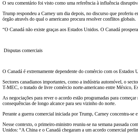
O seu comentário foi visto como uma referência à influência disrupt
Trump respondeu a Carney um dia depois, no discurso que proferiu em 
órgão através do qual o americano procura resolver conflitos globais.
“O Canadá não existe graças aos Estados Unidos. O Canadá prospera 
Disputas comerciais
O Canadá é extremamente dependente do comércio com os Estados Unid
Sectores canadianos importantes, como a indústria automóvel, o sector
T-MEC, o tratado de livre comércio norte-americano entre México, E
As negociações para rever o acordo estão programadas para começar n
consequências de longo alcance para seu vizinho do norte.
Perante a guerra comercial iniciada por Trump, Carney concentra-se 
Nesse contexto, o primeiro-ministro reuniu-se na semana passada com
Unidos: “A China e o Canadá chegaram a um acordo comercial prelimina