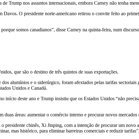
iva de Trump nos assuntos internacionais, embora Carney não tenha men
Davos. O presidente norte-americano retirou o convite feito ao primei
porque somos canadianos”, disse Carney na quinta-feira, num discurso
os, que são o destino de três quintos de suas exportações.
 dos alumínios e o siderúrgico, foram afextados pelas tarifas sectoriais
stados Unidos e Canadá.
o início deste ano e Trump insistiu que os Estados Unidos “não precis
em duas áreas: aumentar o comércio interno e procurar novos mercados 
 o presidente chinês, Xi Jinping, com a intenção de procurar um novo 
r, mas histórico, para eliminar barreiras comerciais e reduzir tarifas