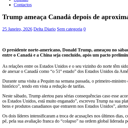
Contactos
Trump ameaça Canadá depois de aproxima
25 Janeiro, 2026
Delta Diario
Sem categoria
0
O presidente norte-americano, Donald Trump, ameaçou no sábado
entre o Canadá e a China seja concluído, após um pacto prelim
As relações entre os Estados Unidos e o seu vizinho do norte têm sid
de anexar o Canadá como “o 51º estado” dos Estados Unidos da Amé
Durante uma visita a Pequim na semana passada, o primeiro-ministro 
histórico”, tendo em vista a redução de tarifas.
Neste sábado, Trump alertou para sérias consequências caso esse aco
os Estados Unidos, está muito enganado”, escreveu Trump na sua plat
bens e produtos canadianos que entrarem nos Estados Unidos”, alerto
Os dois líderes intensificaram a troca de acusações nos últimos dia
pé, pela sua avaliação franca do “colapso” na ordem global liderada 