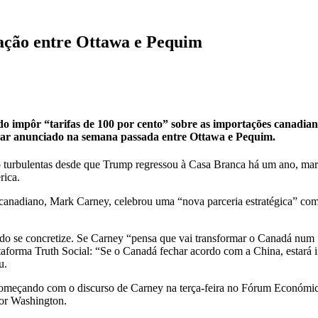
ção entre Ottawa e Pequim
 impôr “tarifas de 100 por cento” sobre as importações canadian
inar anunciado na semana passada entre Ottawa e Pequim.
o turbulentas desde que Trump regressou à Casa Branca há um ano, marc
rica.
canadiano, Mark Carney, celebrou uma “nova parceria estratégica” com
rdo se concretize. Se Carney “pensa que vai transformar o Canadá num ‘
aforma Truth Social: “Se o Canadá fechar acordo com a China, estará im
u.
s, começando com o discurso de Carney na terça-feira no Fórum Económ
por Washington.