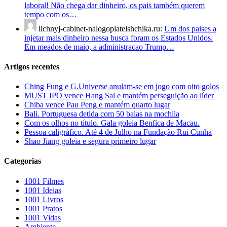
laboral! Não chega dar dinheiro, os pais também querem
tempo com os…
lichnyj-cabinet-nalogoplatelshchika.ru:
Um dos paises a
injetar mais dinheiro nessa busca foram os Estados Unidos.
Em meados de maio, a administracao Trump…
Artigos recentes
Ching Fung e G.Universe anulam-se em jogo com oito golos
MUST IPO vence Hang Sai e mantém perseguição ao líder
Chiba vence Pau Peng e mantém quarto lugar
Bali. Portuguesa detida com 50 balas na mochila
Com os olhos no título. Gala goleia Benfica de Macau.
Pessoa caligráfico. Até 4 de Julho na Fundação Rui Cunha
Shao Jiang goleia e segura primeiro lugar
Categorias
1001 Filmes
1001 Ideias
1001 Livros
1001 Pratos
1001 Vidas
Ambiente