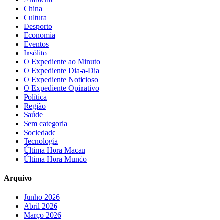
China
Cultura
Desporto
Economia
Eventos
Insólito
O Expediente ao Minuto
O Expediente Dia-a-Dia
O Expediente Noticioso
O Expediente Opinativo
Política
Região
Saúde
Sem categoria
Sociedade
Tecnologia
Última Hora Macau
Última Hora Mundo
Arquivo
Junho 2026
Abril 2026
Março 2026