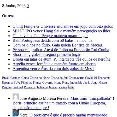
8 Junho, 2026
0
Outros
Ching Fung e G.Universe anulam-se em jogo com oito golos
MUST IPO vence Hang Sai e mantém perseguição ao líder
Chiba vence Pau Peng e mantém quarto lugar
Bali. Portuguesa detida com 50 balas na mochila
Com os olhos no título. Gala goleia Benfica de Macau.
Pessoa caligráfico. Até 4 de Julho na Fundação Rui Cunha
Shao Jiang goleia e segura primeiro lugar
Droga em latas de atum. PJ intercepta três quilos de heroína
Argélia vence Jordânia e mantém futuro em aberto
Argentina vence Áustria com dois golos de Messi
Brasil
Casinos
China
Coreia do Norte
Coreia do Sul
Coronavírus
Covid-19
Economia
Espanha
EUA
Filipinas
França
Governo
Hong Kong
Indonésia
Japão
Jogo
Macau
Pequim
Portugal
Protestos
Tailândia
Taiwan
Vacina
Índia
José Augusto Moreira Pereira:
Mais uma "trumpalhada" !
Boris, primeiro assina um tratado com a União Europeia,
depois não o cumpre !
Vera:
O problema é que é preciso mudar mentalidade